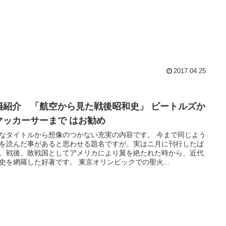
2017.04.25
籍紹介 「航空から見た戦後昭和史」 ビートルズか
マッカーサーまで はお勧め
なタイトルから想像のつかない充実の内容です。 今まで同じよう
を読んだ事があると思わせる題名ですが、実はニ月に刊行したば
。戦後、敗戦国としてアメリカにより翼を絶たれた時から、近代
史を網羅した好著です。 東京オリンピックでの聖火...