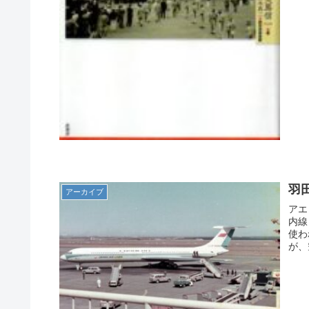
羽
アーカイブ
アエ
内線
使わ
が、