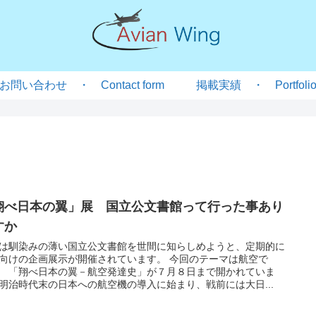
お問い合わせ ・ Contact form
掲載実績 ・ Portfoli
翔べ日本の翼」展 国立公文書館って行った事あり
すか
は馴染みの薄い国立公文書館を世間に知らしめようと、定期的に
向けの企画展示が開催されています。 今回のテーマは航空で
 「翔べ日本の翼－航空発達史」が７月８日まで開かれていま
明治時代末の日本への航空機の導入に始まり、戦前には大日...