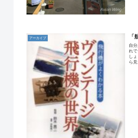
「
アーカイブ
自分
れで
しょ
ら見