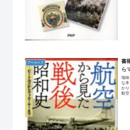
書
アーカイブ
ら
地味
な本
かり
航空