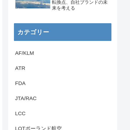
転換点、自社ブランドの未
来を考える
カテゴリー
AF/KLM
ATR
FDA
JTA/RAC
LCC
LOTポーランド航空