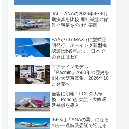
JAL・ANAの2026年4〜6月
期決算を比較 両社減益の背
景と明暗を分けた要因
FAAが737 MAX 7に型式証
明発行 ボーイング新型機
認証は約9年ぶり、日本で
の発注はゼロ
エアラインモデル
「Pacmin」の80年の歴史を
刻む大型写真集、2026年10
月発売へ
顧客に朗報！LCCの大転
換 Peachが欠航・大幅遅
延補償を導入
IBEXは「ANAの翼」になる
のか―運航受委託で迎える