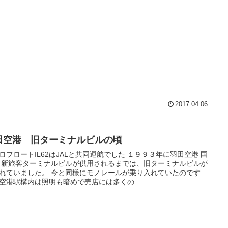
2017.04.06
田空港 旧ターミナルビルの頃
ロフロートIL62はJALと共同運航でした １９９３年に羽田空港 国
 新旅客ターミナルビルが供用されるまでは、旧ターミナルビルが
れていました。 今と同様にモノレールが乗り入れていたのです
空港駅構内は照明も暗めで売店には多くの...