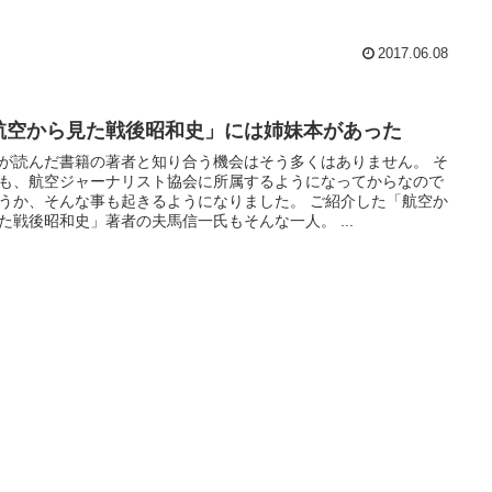
2017.06.08
航空から見た戦後昭和史」には姉妹本があった
が読んだ書籍の著者と知り合う機会はそう多くはありません。 そ
も、航空ジャーナリスト協会に所属するようになってからなので
うか、そんな事も起きるようになりました。 ご紹介した「航空か
た戦後昭和史」著者の夫馬信一氏もそんな一人。 ...