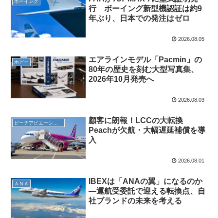
ボーイング
行 ボーイング新型機認証は約9
年ぶり、日本での発注はゼロ
2026.08.05
エアラインモデル「Pacmin」の
ホビー
80年の歴史を刻む大型写真集、
2026年10月発売へ
2026.08.03
顧客に朗報！LCCの大転換
ピーチアビエーション
Peachが欠航・大幅遅延補償を導
入
2026.08.01
IBEXは「ANAの翼」になるのか
ＡＮＡ
―運航受委託で迎える転換点、自
社ブランドの未来を考える