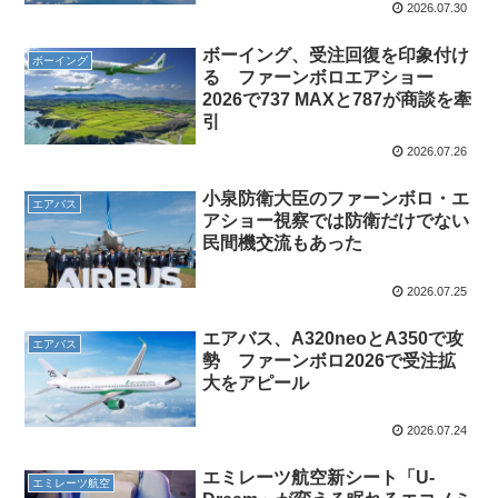
2026.07.30
ボーイング、受注回復を印象付け
ボーイング
る ファーンボロエアショー
2026で737 MAXと787が商談を牽
引
2026.07.26
小泉防衛大臣のファーンボロ・エ
エアバス
アショー視察では防衛だけでない
民間機交流もあった
2026.07.25
エアバス、A320neoとA350で攻
エアバス
勢 ファーンボロ2026で受注拡
大をアピール
2026.07.24
エミレーツ航空新シート「U-
エミレーツ航空