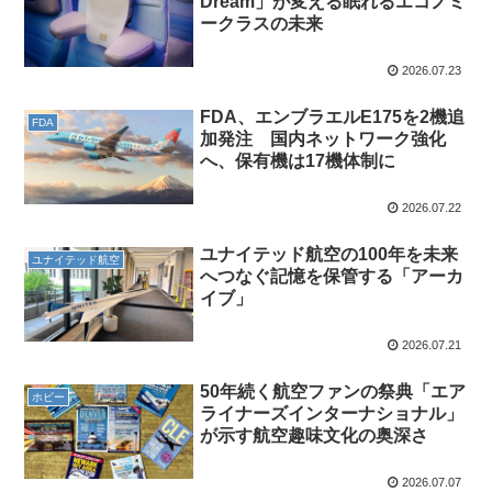
Dream」が変える眠れるエコノミ
ークラスの未来
2026.07.23
FDA、エンブラエルE175を2機追
FDA
加発注 国内ネットワーク強化
へ、保有機は17機体制に
2026.07.22
ユナイテッド航空の100年を未来
ユナイテッド航空
へつなぐ記憶を保管する「アーカ
イブ」
2026.07.21
50年続く航空ファンの祭典「エア
ホビー
ライナーズインターナショナル」
が示す航空趣味文化の奥深さ
2026.07.07