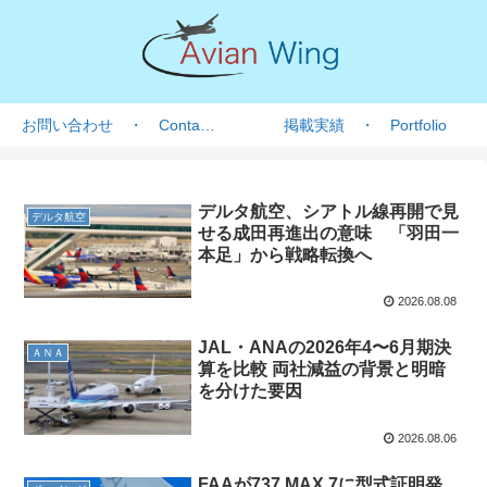
お問い合わせ ・ Contact form
掲載実績 ・ Portfolio
デルタ航空、シアトル線再開で見
デルタ航空
せる成田再進出の意味 「羽田一
本足」から戦略転換へ
2026.08.08
JAL・ANAの2026年4〜6月期決
ＡＮＡ
算を比較 両社減益の背景と明暗
を分けた要因
2026.08.06
FAAが737 MAX 7に型式証明発