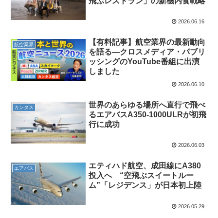
飛ぶレストラン」の新機内食戦略
2026.06.16
【有料記事】航空業界の最新動向
航空業界
を語る―クロスメディア・パブリ
ッシングのYouTube番組に出演
しました
2026.06.10
世界のあらゆる場所へ直行で飛べ
カンタス
るエアバスA350-1000ULRが初飛
行に成功
2026.06.03
エティハド航空、成田線にA380
エアバス
投入へ “空飛ぶスイートルー
ム”「レジデンス」が日本初上陸
2026.05.29