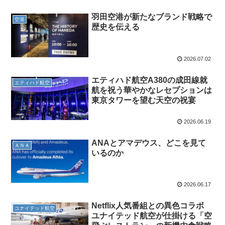
羽田空港が新たなブランド戦略で
空港
歴史を伝える
2026.07.02
エティハド航空A380の成田線就
エティハド航空
航を祝う華やかなレセプションは
東京タワーを望む天空の祝宴
2026.06.19
ANAとアマデウス、どこを見て
ＡＮＡ
いるのか
2026.06.17
Netflix人気番組との異色コラボ
ユナイテッド航空
ユナイテッド航空が仕掛ける「空