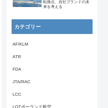
転換点、自社ブランドの未
来を考える
カテゴリー
AF/KLM
ATR
FDA
JTA/RAC
LCC
LOTポーランド航空