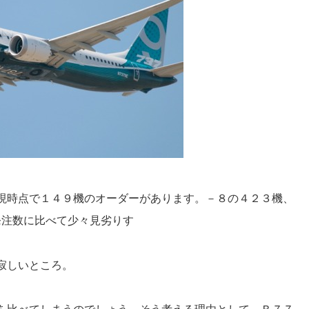
現時点で１４９機のオーダーがあります。－８の４２３機、
発注数に比べて少々見劣りす
寂しいところ。