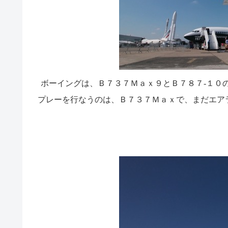
ボーイングは、Ｂ７３７Ｍａｘ９とＢ７８７‐１０
プレーを行なうのは、Ｂ７３７Ｍａｘで、まだエア