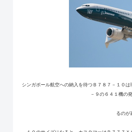
シンガポール航空への納入を待つＢ７８７－１０は
－９の６４１機の
るのが