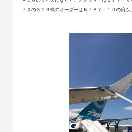
－１０のサイズになると、カスタマーはＢ７７７Ｘ
７Ｘの３０６機のオーダーはＢ７８７－１０の倍以