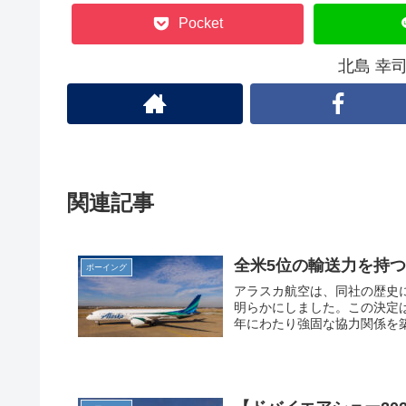
Pocket
北島 幸
関連記事
全米5位の輸送力を持
ボーイング
アラスカ航空は、同社の歴史
明らかにしました。この決定
年にわたり強固な協力関係を築