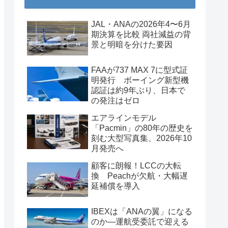
JAL・ANAの2026年4〜6月
期決算を比較 両社減益の背
景と明暗を分けた要因
FAAが737 MAX 7に型式証
明発行 ボーイング新型機
認証は約9年ぶり、日本で
の発注はゼロ
エアラインモデル
「Pacmin」の80年の歴史を
刻む大型写真集、2026年10
月発売へ
顧客に朗報！LCCの大転
換 Peachが欠航・大幅遅
延補償を導入
IBEXは「ANAの翼」になる
のか―運航受委託で迎える