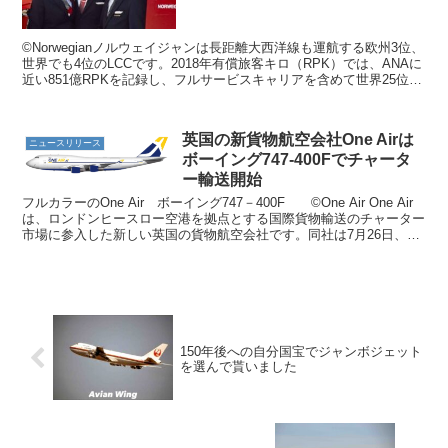
©Norwegianノルウェイジャンは長距離大西洋線も運航する欧州3位、
世界でも4位のLCCです。2018年有償旅客キロ（RPK）では、ANAに
近い851億RPKを記録し、フルサービスキャリアを含めて世界25位の
堂々たる輸送実績を誇るエアラ...
英国の新貨物航空会社One Airは
ニュースリリース
ボーイング747-400Fでチャータ
ー輸送開始
フルカラーのOne Air ボーイング747－400F ©One Air One Air
は、ロンドンヒースロー空港を拠点とする国際貨物輸送のチャーター
市場に参入した新しい英国の貨物航空会社です。同社は7月26日、ボ
ーイング747-400F...
150年後への自分国宝でジャンボジェット
を選んで貰いました