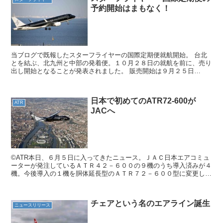
予約開始はまもなく！
当ブログで既報したスターフライヤーの国際定期便就航開始。 台北
とを結ぶ、北九州と中部の発着便。１０月２８日の就航を前に、売り
出し開始となることが発表されました。 販売開始は９月２５日
（火）の午前９時３０分から。 新しい国際線運賃は３種類設定...
日本で初めてのATR72-600が
ATR
JACへ
©ATR本日、６月５日に入ってきたニュース。ＪＡＣ日本エアコミュ
ーターが発注しているＡＴＲ４２－６００の９機のうち導入済みが４
機。今後導入の１機を胴体延長型のＡＴＲ７２－６００型に変更した
というもの。小さな変更のようでいて、実は大きな変化が...
チェアという名のエアライン誕生
ニュースリリース