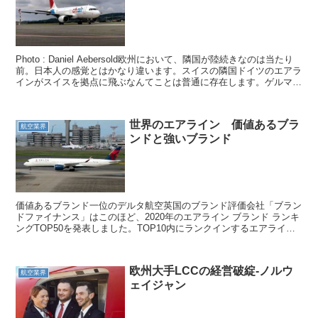
Photo : Daniel Aebersold欧州において、隣国が陸続きなのは当たり
前。日本人の感覚とはかなり違います。スイスの隣国ドイツのエアラ
インがスイスを拠点に飛ぶなんてことは普通に存在します。ゲルマニ
ア航空もその事例。2月に運航停...
世界のエアライン 価値あるブラ
航空業界
ンドと強いブランド
価値あるブランド一位のデルタ航空英国のブランド評価会社「ブラン
ドファイナンス」はこのほど、2020年のエアライン ブランド ランキ
ングTOP50を発表しました。TOP10内にランクインするエアライン
のランキングはアメリカの3大メジャーがTO...
欧州大手LCCの経営破綻‐ノルウ
航空業界
ェイジャン