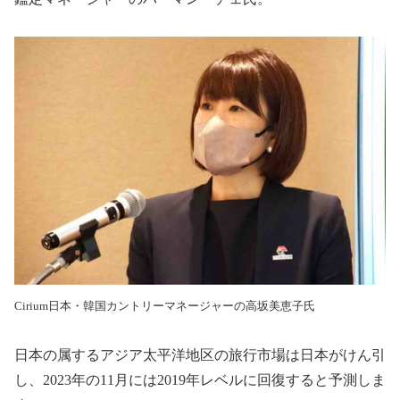
Cirium
日本・韓国カントリーマネージャーの高坂美恵子氏
日本の属するアジア太平洋地区の旅行市場は日本がけん引
し、
2023
年の
11
月には
2019
年レベルに回復すると予測しま