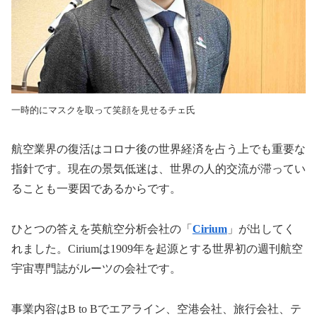
一時的にマスクを取って笑顔を見せるチェ氏
航空業界の復活はコロナ後の世界経済を占う上でも重要な
指針です。現在の景気低迷は、世界の人的交流が滞ってい
ることも一要因であるからです。
ひとつの答えを英航空分析会社の「
Cirium
」が出してく
れました。
Cirium
は
1909
年を起源とする世界初の週刊航空
宇宙専門誌がルーツの会社です。
事業内容は
B to B
でエアライン、空港会社、旅行会社、テ