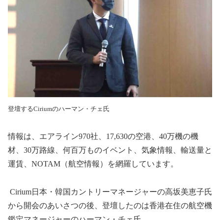
登壇するCiriumのハーマン・チェ氏
情報は、エアライン
970
社、
17,630
の空港、
40
万機の機
材、
30
万路線、何百万ものイベント、気象情報、輸送量と
運賃、
NOTAM
（航空情報）を網羅しています。
Cirium
日本・韓国カントリーマネージャーの高坂美恵子氏
から開会のあいさつの後、登壇したのは香港在住の航空機
鑑定マネージャーのハーマン・チェ氏。