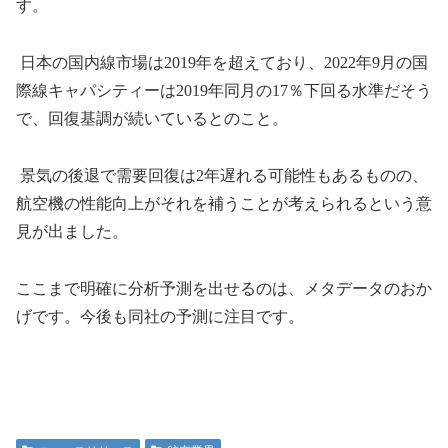
す。
日本の国内線市場は
2019
年を超えており、
2022
年
9
月の国
際線キャパシティーは
2019
年同月の
17
％下回る水準だそう
で、回復基調が続いているとのこと。
景気の後退で需要回復は
2
年遅れる可能性もあるものの、
航空機の性能向上がそれを補うことが考えられるという意
見が出ました。
ここまで明確に分析予測を出せるのは、メタデータのおか
げです。今後も同社の予測に注目です。