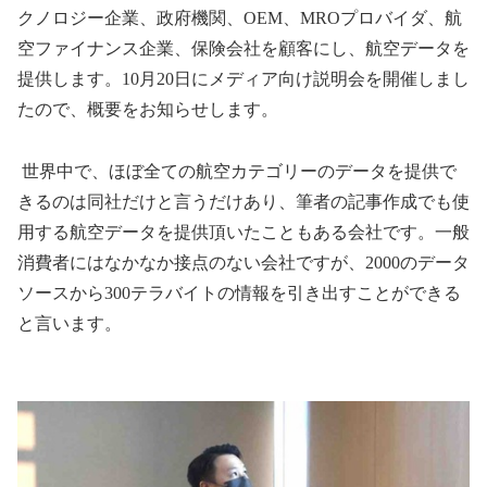
クノロジー企業、政府機関、
OEM
、
MRO
プロバイダ、航
空ファイナンス企業、保険会社を顧客にし、航空データを
提供します。
10
月
20
日にメディア向け説明会を開催しまし
たので、概要をお知らせします。
世界中で、ほぼ全ての航空カテゴリーのデータを提供で
きるのは同社だけと言うだけあり、筆者の記事作成でも使
用する航空データを提供頂いたこともある会社です。一般
消費者にはなかなか接点のない会社ですが、
2000
のデータ
ソースから
300
テラバイトの情報を引き出すことができる
と言います。