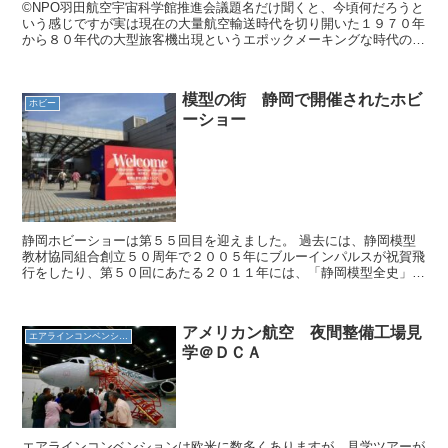
©NPO羽田航空宇宙科学館推進会議題名だけ聞くと、今頃何だろうと
いう感じですが実は現在の大量航空輸送時代を切り開いた１９７０年
から８０年代の大型旅客機出現というエポックメーキングな時代の
事。ボーイング７４７に始まり、ロッキードＬ－１０１１ト...
模型の街 静岡で開催されたホビ
ホビー
ーショー
静岡ホビーショーは第５５回目を迎えました。 過去には、静岡模型
教材協同組合創立５０周年で２００５年にブルーインパルスが祝賀飛
行をしたり、第５０回にあたる２０１１年には、「静岡模型全史」が
刊行されたりと、ホビーも世間に認知された立派な娯楽にな...
アメリカン航空 夜間整備工場見
エアラインコンベンション
学＠ＤＣＡ
エアラインコンベンションは欧米に数多くありますが、見学ツアーが