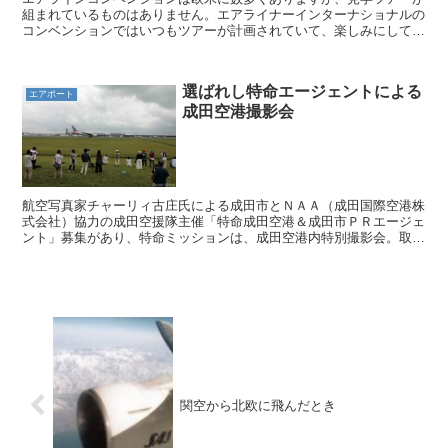
組まれているものはありません。エアライナーインターナショナルの
コンベンションではいつもツアーが計画されていて、楽しみにしてい
ます。ＡＩ２０１８ＤＣＡでは、３つのツアーが用意されて...
選ばれし特命エージェントによる
エアポート
成田空港撮影会
航空写真家チャーリィ古庄氏による成田市とＮＡＡ（成田国際空港株
式会社）協力の成田空援隊主催「特命成田空港＆成田市ＰＲエージェ
ント」募集があり、特命ミッションは、成田空港内特別撮影会。取材
で参加しました。 当日は、曇りながら明るい空の日。バス...
関空から北欧に飛んだとき