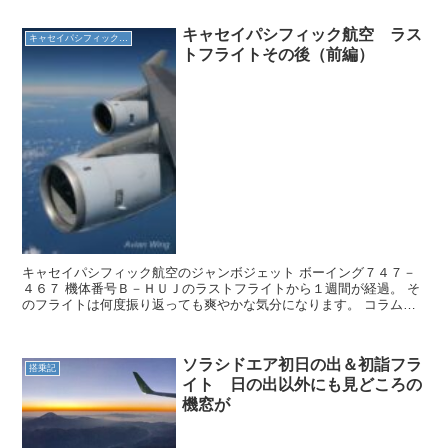
キャセイパシフィック航空 ラス
キャセイパシフィック航空
トフライトその後（前編）
キャセイパシフィック航空のジャンボジェット ボーイング７４７－
４６７ 機体番号Ｂ－ＨＵＪのラストフライトから１週間が経過。 そ
のフライトは何度振り返っても爽やかな気分になります。 コラムの
容量で掲載できなかったエピソードを取り上げます。 羽...
ソラシドエア初日の出＆初詣フラ
搭乗記
イト 日の出以外にも見どころの
機窓が