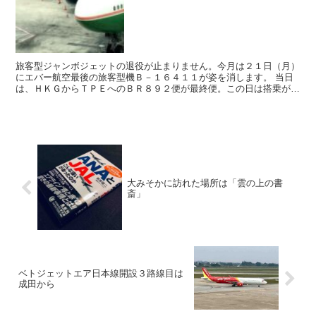
旅客型ジャンボジェットの退役が止まりません。今月は２１日（月）
にエバー航空最後の旅客型機Ｂ－１６４１１が姿を消します。 当日
は、ＨＫＧからＴＰＥへのＢＲ８９２便が最終便。この日は搭乗がで
きないので、一足先に上海浦東（ＰＶＧ）から台北（ＴＰＥ...
大みそかに訪れた場所は「雲の上の書
斎」
ベトジェットエア日本線開設３路線目は
成田から