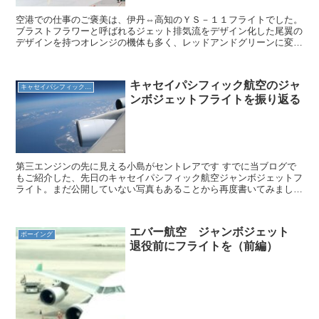
空港での仕事のご褒美は、伊丹⇔高知のＹＳ－１１フライトでした。
ブラストフラワーと呼ばれるジェット排気流をデザイン化した尾翼の
デザインを持つオレンジの機体も多く、レッドアンドグリーンに変わ
りつつある頃です。 機体がオレンジなら機内も同色のシー...
キャセイパシフィック航空のジャ
キャセイパシフィック航空
ンボジェットフライトを振り返る
第三エンジンの先に見える小島がセントレアです すでに当ブログで
もご紹介した、先日のキャセイパシフィック航空ジャンボジェットフ
ライト。まだ公開していない写真もあることから再度書いてみまし
た。 退役が決まってしまうと、どうしても感情移入してしま...
エバー航空 ジャンボジェット
ボーイング
退役前にフライトを（前編）