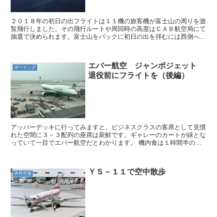
２０１８年の初日の出フライトは１１機の旅客機が富士山の周りを遊
覧飛行しました。その飛行ルートや周回時の高度はＣＡＢ航空局にて
抽選で決められます。富士山をバックに初日の出を拝むには西側へ行
かねばならず、その場所取りも各社の工夫のしどころです。...
エバー航空 ジャンボジェット
ボーイング
退役前にフライトを（後編）
アッパーデッキに行ってみますと、ビジネスクラスの客席として見慣
れた空間に３－３配列の座席は新鮮です。ギャレーのカートが緑とな
っていて一目でエバー航空だとわかります。 機内食は１時間半のフ
ライトにしては充分の内容です。 さすがにワンプレートで...
ＹＳ－１１で空中散歩
伊丹空港