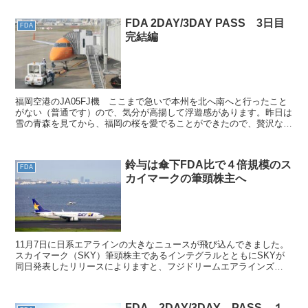
FDA 2DAY/3DAY PASS 3日目
FDA
完結編
福岡空港のJA05FJ機 ここまで急いで本州を北へ南へと行ったこと
がない（普通です）ので、気分が高揚して浮遊感があります。昨日は
雪の青森を見てから、福岡の桜を愛でることができたので、贅沢な気
分とでも言いますか。良い気分であり、有難いことに体...
鈴与は傘下FDA比で４倍規模のス
FDA
カイマークの筆頭株主へ
11月7日に日系エアラインの大きなニュースが飛び込んできました。
スカイマーク（SKY）筆頭株主であるインテグラルとともにSKYが
同日発表したリリースによりますと、フジドリームエアラインズ
（FDA）を傘下に持つ東海地区の老舗物流企業の「鈴与」...
FDA 2DAY/3DAY PASS １