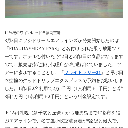
14号機のワインレッド＠福岡空港
3
月
3
日にフジドリームエアラインズが発売開始したのは
「
FDA 2DAY/3DAY PASS
」と名付けられた乗り放題ツア
ーです。ホテルも付いた
1
泊
2
日と
2
泊
3
日の商品になります
ので、販売は指定旅行代理店が
2
社選ばれていました。ツ
アーに参加することとし、「
フライトラリー
24
」と呼ぶ日
本空輸のグッドトリップエクスプレスで予約をお願いしま
した。
1
泊
2
日
2
名利用で
2
万
5
千円（
1
人利用＋
1
千円）と
2
泊
3
日
4
万円（
1
名利用＋
2
千円）という料金設定です。
FDA
は札幌（新千歳と丘珠）から鹿児島まで
17
都市を結
ぶエアラインで、名古屋小牧空港発着が
8
路線と最大で、