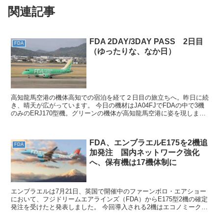
関連記事
FDA 2DAY/3DAY PASS 2日目
FDA
（ゆったりな、なか日）
高知龍馬空港の機体高知での宿泊を経て２日目の旅立ちへ。昨日に続
き、晴天が広がっています。 今日の機材はJA04FJでFDAの中で3機
のみのERJ170型機。グリーンの機体が高知龍馬空港に姿を現しまし
た。 この機体で名古屋小牧空港経由、青森ま...
FDA、エンブラエルE175を2機追
FDA
加発注 国内ネットワーク強化
へ、保有機は17機体制に
エンブラエルは7月21日、英国で開催中のファーンボロ・エアショー
において、フジドリームエアラインズ（FDA）からE175型2機の確定
発注を受けたと発表しました。 今回導入される2機はエコノミークラ
ス84席仕様機となり、2027年と2028年...