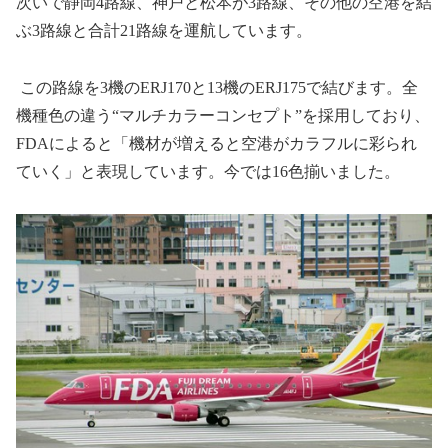
次いで静岡
4
路線、神戸と松本が
3
路線、その他の空港を結
ぶ
3
路線と合計
21
路線を運航しています。
この路線を
3
機の
ERJ170
と
13
機の
ERJ175
で結びます。全
機種色の違う
“
マルチカラーコンセプト
”
を採用しており、
FDA
によると「機材が増えると空港がカラフルに彩られ
ていく」と表現しています。今では
16
色揃いました。