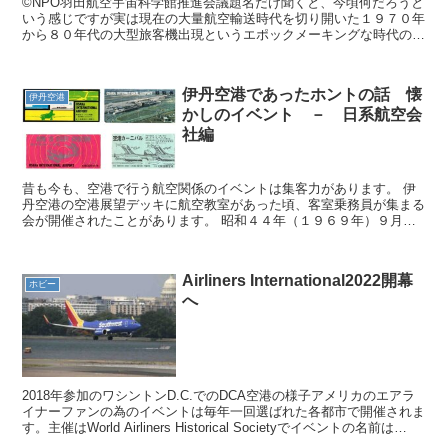
©NPO羽田航空宇宙科学館推進会議題名だけ聞くと、今頃何だろうと
いう感じですが実は現在の大量航空輸送時代を切り開いた１９７０年
から８０年代の大型旅客機出現というエポックメーキングな時代の
事。ボーイング７４７に始まり、ロッキードＬ－１０１１ト...
伊丹空港であったホントの話 懐
伊丹空港
かしのイベント － 日系航空会
社編
昔も今も、空港で行う航空関係のイベントは集客力があります。 伊
丹空港の空港展望デッキに航空教室があった頃、客室乗務員が集まる
会が開催されたことがあります。 昭和４４年（１９６９年）９月に
は「空港カーニバル」という名称のイベントがありました。...
Airliners International2022開幕
ホビー
へ
2018年参加のワシントンD.C.でのDCA空港の様子アメリカのエアラ
イナーファンの為のイベントは毎年一回選ばれた各都市で開催されま
す。主催はWorld Airliners Historical Societyでイベントの名前は
Airlin...