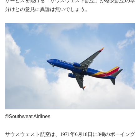
サービスを続ける「サウスウェスト航空」が格安航空の草
分けとの意見に異論は無いでしょう。
©Southweat Airlines
サウスウェスト航空は、
1971
年
6
月
18
日に
3
機のボーイング