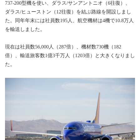
737‐200
型機を使い、ダラス
/
サンアントニオ（
6
往復）、
ダラス
/
ヒューストン（
12
往復）を結ぶ路線を開設しまし
た。同年年末には社員数
195
人、航空機材は
4
機で
10.8
万人
を輸送しました。
現在は社員数
56,000
人（
287
倍）、機材数
730
機（
182
倍）、輸送旅客数
1
億
3
千万人（
1203
倍）と大きくなりまし
た。