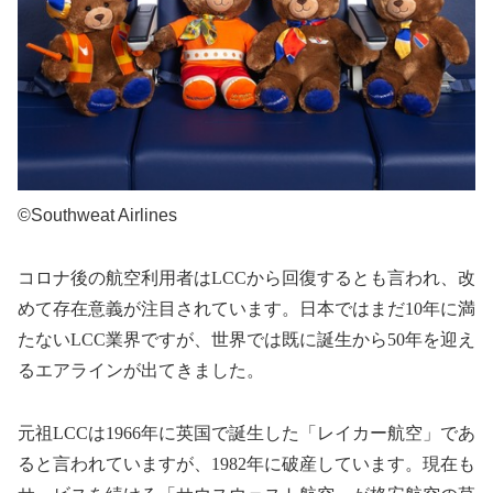
©Southweat Airlines
コロナ後の航空利用者は
LCC
から回復するとも言われ、改
めて存在意義が注目されています。日本ではまだ
10
年に満
たない
LCC
業界ですが、世界では既に誕生から
50
年を迎え
るエアラインが出てきました。
元祖
LCC
は
1966
年に英国で誕生した「レイカー航空」であ
ると言われていますが、
1982
年に破産しています。現在も