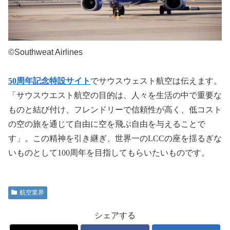
©Southweat Airlines
50
周年記念特設サイト
でサウスウェスト航空は伝えます。
「サウスウエスト航空の目的は、人々を生活の中で重要な
ものと結び付け、フレンドリーで信頼性が高く、低コスト
の空の旅を通じて自由に空を飛ぶ自由を与えることで
す」。この精神を引き継ぎ、世界一の
LCC
の座を揺るぎな
いものとして
100
周年を目指してもらいたいものです。
航空業界
シェアする