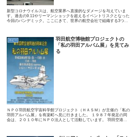
新型コロナウイルスは、航空業界へ直接的なダメージを与えていま
す。過去の9.11やリーマンショックを超えるイベントリスクとなった
今回のパンデミック。ここにきて、世界の航空会社で組織する3つの
団体が、各国政府に要請文を提出したと発表しました。最...
羽田航空博物館プロジェクトの
ホビー
「私の羽田アルバム展」を見てみ
る
ＮＰＯ羽田航空宇宙科学館プロジェクト（ＨＡＳＭ）が主催の「私の
羽田アルバム展」を有楽町へ見に行きました。 １９８７年発足の同
会は、２０１０年にＮＰＯ法人として活動しています。 羽田空港へ
の博物館誘致は、同会の名前の通りの目標です。 この展示...