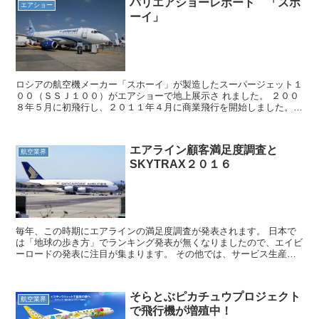
パリエアショーレポート 「スホ
エアショー
ーイ」
ロシアの航空機メーカー「スホーイ」が製造したスーパージェット１
００（ＳＳＪ１００）がエアショーで地上展示さ れました。 ２００
８年５月に初飛行し、２０１１年４月に商業飛行を開始しました。
ヨーロッパの型式証明（ＥＡＳＡ）を２０１２年２月に取...
エアライン顧客満足度調査と
航空業界
SKYTRAX２０１６
毎年、この時期にエアラインの満足度調査が発表されます。 日本で
は「地球の歩き方」でランキング発表が無くなりましたので、エイビ
ーロードの発表に注目が集まります。 その他では、サービス生産性
協議会（ＪＣＳＩ）が各産業の顧客満足度を発表しており、...
そらとぶピカチュウプロジェクト
航空業界
で飛行機が増殖中！