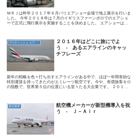
ＭＲＪは昨年２０１７年６月パリエアショー会場で地上展示を行いま
した。 今年２０１８年は７月のイギリスファーンボロでのエアショ
ーで正式に飛行展示を実施することを決めました。 エアショーは７
月１６日より２２日まで。トレードショーと言われる業者用...
２０１６年はどこに旅にでよ
ブリティッシュ エアウェイズ
う ‐ あるエアラインのキャッ
チフレーズ
新年の戦略を色々打ち出すエアラインがある中で、ほぼ一年間有効な
特別運賃を持ってきたのがエミレーツ航空です。今や、有償旅客キロ
の指数で、世界第５位の位置にいる堂々たる大企業です。 ２０１６
年はどこに旅に出よう！というキャッチフレーズが、外に向...
航空機メーカーが新型機導入を祝
航空業界
う ‐ Ｊ－Ａｉｒ