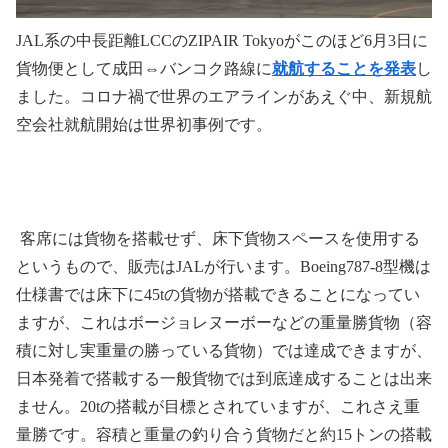
JAL
系の中長距離
LCC
の
ZIPAIR Tokyo
がこのほど
6
月
3
日に
貨物便として成田⇔バンコク路線に
就航することを発表
し
ました。コロナ禍で世界のエアラインがあえぐ中、新規航
空会社就航開始は世界初事例です。
客席には貨物を搭載せず、床下貨物スペースを使用する
というもので、販売は
JAL
が行います。
Boeing787-8
型機は
仕様書では床下に
45t
の貨物が搭載できることになってい
ますが、これはボージョレヌーボーなどの重量勝貨物（容
積に対し実重量の勝っている貨物）では達成できますが、
日本発着で搭載する一般貨物では到底達成することは出来
ません。
20t
の搭載が目標とされていますが、これさえ重
量勝です。容積と重量の釣り合う貨物だと約
15
トンの搭載