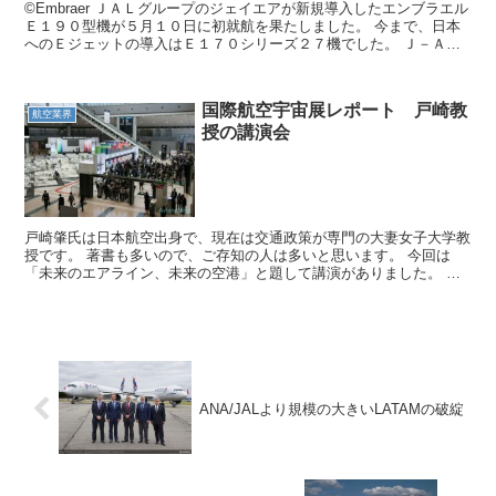
©Embraer ＪＡＬグループのジェイエアが新規導入したエンブラエル
Ｅ１９０型機が５月１０日に初就航を果たしました。 今まで、日本
へのＥジェットの導入はＥ１７０シリーズ２７機でした。 Ｊ－Ａｉ
ｒで１７機、ＦＤＡフジドリームエアラインで１０...
国際航空宇宙展レポート 戸崎教
航空業界
授の講演会
戸崎肇氏は日本航空出身で、現在は交通政策が専門の大妻女子大学教
授です。 著書も多いので、ご存知の人は多いと思います。 今回は
「未来のエアライン、未来の空港」と題して講演がありました。 国
際航空宇宙展の入場ブースを入ったすぐのアトリウムと言わ...
ANA/JALより規模の大きいLATAMの破綻