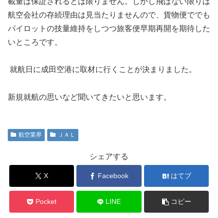
載量は保証されるとは限りません。しかし飛ばない限りは
航空会社の存続理由は見当たりませんので、
貨物便ででも
パイロットの技量維持をしつつ旅客便早期再開を期待した
いところです。
就航日に成田空港に取材に行くことが決まりました。
新規就航の思いなど聞いてきたいと思います。
航空業界
ＪＡＬ
シェアする
X
Facebook
はてブ
Pocket
LINE
コピー