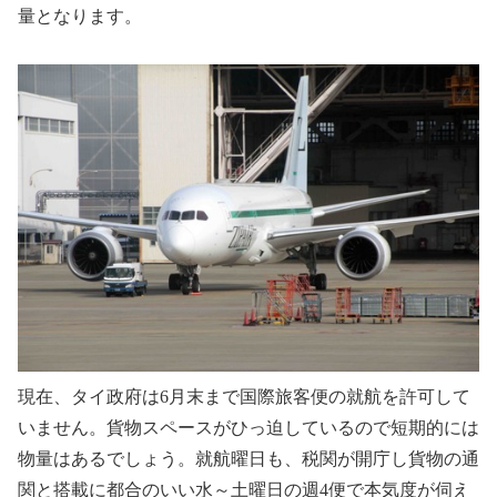
量となります。
現在、タイ政府は
6
月末まで国際旅客便の就航を許可して
いません。貨物スペースがひっ迫しているので短期的には
物量はあるでしょう。就航曜日も、税関が開庁し貨物の通
関と搭載に都合のいい水～土曜日の週
4
便で本気度が伺え