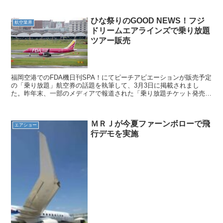
ひな祭りのGOOD NEWS！フジ
航空業界
ドリームエアラインズで乗り放題
ツアー販売
福岡空港でのFDA機日刊SPA！にてピーチアビエーションが販売予定
の「乗り放題」航空券の話題を執筆して、3月3日に掲載されまし
た。昨年末、一部のメディアで報道された「乗り放題チケット発売
か？」の話題を含め諸外国の事例を取り上げています。同日...
ＭＲＪが今夏ファーンボローで飛
エアショー
行デモを実施