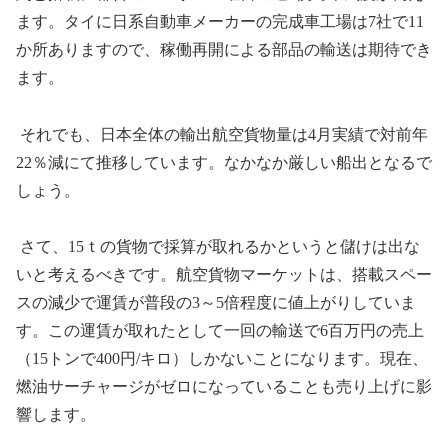
ます。タイに日系自動車メーカーの完成車工場は
7
社で
11
か所ありますので、稼働再開による部品の輸送は期待でき
ます。
それでも、日本全体の輸出航空貨物量は
4
月実績で対前年
22
％減にて推移しています。なかなか厳しい船出となるで
しょう。
さて、
15
ｔの貨物で採算が取れるかというと儲けは出な
いと考えるべきです。航空貨物マーケットは、搭載スペー
スの減少で運賃が普段の
3
～
5
倍程度に値上がりしていま
す。この運賃が取れたとして一回の輸送で
6
百万円の売上
（
15
トンで
400
円
/
キロ）しかないことになります。現在、
燃油サーチャージがゼロになっていることも売り上げに影
響します。