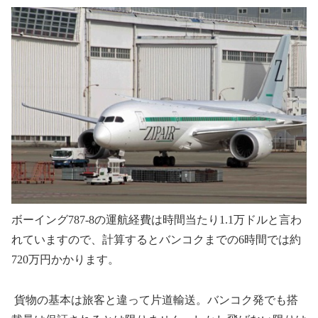
ボーイング
787-8
の運航経費は時間当たり
1.1
万ドルと言わ
れていますので、計算するとバンコクまでの
6
時間では約
720
万円かかります。
貨物の基本は旅客と違って片道輸送。バンコク発でも搭