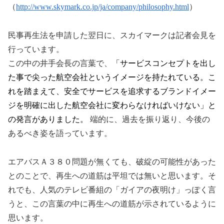
（
http://www.skymark.co.jp/ja/company/philosophy.html
）
民事再生法を申請した翌日に、スカイマークは記者会見を
行っています。
この中の井手会長の言葉で、
「サービスコンセプトを出し
た事で尖った航空会社というイメージを持たれている。こ
れを踏まえて、安全でサービスを追求するブランドイメー
ジを明確に出した航空会社に変わらなければいけない」と
の発言がありました。
端的に、過去を振り返り、今後の
あるべき姿を語っています。
エアバスＡ３８０問題が無くても、破綻の可能性があった
とのことで、再生への道筋は平坦では無いと思います。そ
れでも、人気のテレビ番組の「ガイアの夜明け」っぽく言
うと、この言葉の中に再生への道筋が示されているように
思います。