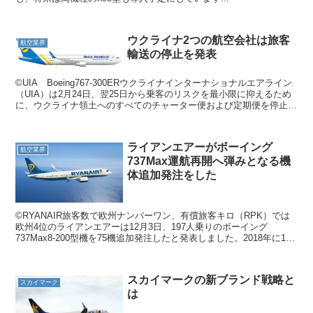
ウクライナ2つの航空会社は旅客
航空業界
輸送の停止を発表
©UIA Boeing767-300ERウクライナインターナショナルエアライン
（UIA）は2月24日、翌25日から乗客のリスクを最小限に抑えるため
に、ウクライナ領土へのすべてのチャーター便および定期便を停止す
ると発表しました。 「海外に出て...
ライアンエアーがボーイング
航空業界
737Max運航再開へ弾みとなる機
体追加発注をした
©RYANAIR旅客数で欧州ナンバーワン、有償旅客キロ（RPK）では
欧州4位のライアンエアーは12月3日、197人乗りのボーイング
737Max8-200型機を75機追加発注したと発表しました。2018年に135
機を発注していましたので、合計...
スカイマークの新ブランド戦略と
スカイマーク
は