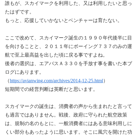
誰もが、スカイマークを利用した、又は利用したいと思っ
たはずです。
もっと、応援していかないとベンチャーは育たない。
ここで改めて、スカイマーク誕生の１９９０年代後半に目
を向けることと、２０１１年にボーイング７３７のみの運
航で至上最高益を出した頃に戻る事ですよね。
後者の選択は、エアバスＡ３３０を手放す事を書いた本ブ
ログにあります。
（
https://avianwing.com/archives/2014-12-25.html
）
短期間での経営判断は英断だと思います。
スカイマークの誕生は、消費者の声から生まれたと言って
も過言ではありません。戦後、政府に守られた航空政策
は、規制の名のもとに、一般消費者にはある意味利用しに
くい部分もあったように思います。そこに風穴を開けた功