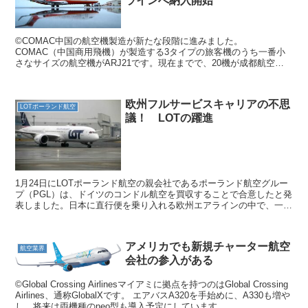
ラインへ納入開始
©COMAC中国の航空機製造が新たな段階に進みました。
COMAC（中国商用飛機）が製造する3タイプの旅客機のうち一番小
さなサイズの航空機がARJ21です。現在までで、20機が成都航空で
定期路線に投入されています。5月27日には中国三大航空会...
欧州フルサービスキャリアの不思
LOTポーランド航空
議！ LOTの躍進
1月24日にLOTポーランド航空の親会社であるポーランド航空グルー
プ（PGL）は、ドイツのコンドル航空を買収することで合意したと発
表しました。日本に直行便を乗り入れる欧州エアラインの中で、一番
規模の小さいエアラインがより大きなエアラインを飲...
アメリカでも新規チャーター航空
航空業界
会社の参入がある
©Global Crossing Airlinesマイアミに拠点を持つのはGlobal Crossing
Airlines、通称GlobalXです。 エアバスA320を手始めに、A330も増や
し、将来は両機種のneo型も導入予定にしています...