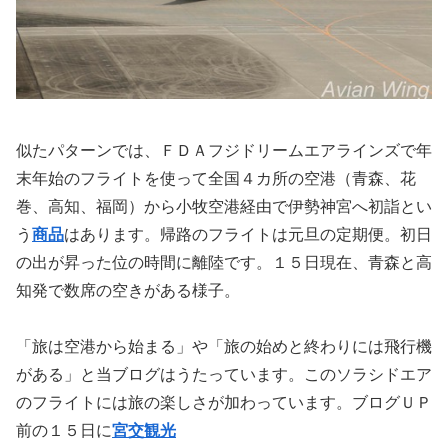
似たパターンでは、ＦＤＡフジドリームエアラインズで年
末年始のフライトを使って全国４カ所の空港（青森、花
巻、高知、福岡）から小牧空港経由で伊勢神宮へ初詣とい
う
商品
はあります。帰路のフライトは元旦の定期便。初日
の出が昇った位の時間に離陸です。１５日現在、青森と高
知発で数席の空きがある様子。
「旅は空港から始まる」や「旅の始めと終わりには飛行機
がある」と当ブログはうたっていま
す。このソラシドエア
のフライトには旅の楽しさが加わっています。ブログＵＰ
前の１５日に
宮交観光