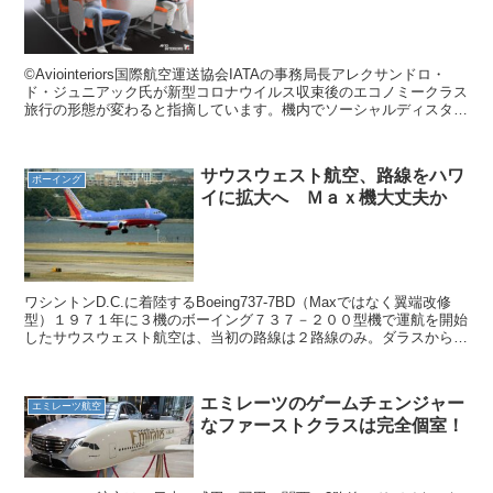
©Aviointeriors国際航空運送協会IATAの事務局長アレクサンドロ・
ド・ジュニアック氏が新型コロナウイルス収束後のエコノミークラス
旅行の形態が変わると指摘しています。機内でソーシャルディスタン
スを確保するとなると、エコノミークラス...
サウスウェスト航空、路線をハワ
ボーイング
イに拡大へ Ｍａｘ機大丈夫か
ワシントンD.C.に着陸するBoeing737-7BD（Maxではなく翼端改修
型）１９７１年に３機のボーイング７３７－２００型機で運航を開始
したサウスウェスト航空は、当初の路線は２路線のみ。ダラスからサ
ンアントニオとヒューストンでした。その...
エミレーツのゲームチェンジャー
エミレーツ航空
なファーストクラスは完全個室！