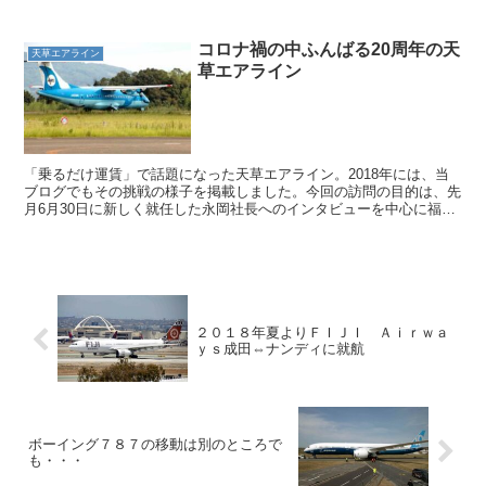
した。彼は東洋経済（TKOL）で私がプレジデントオンラ...
コロナ禍の中ふんばる20周年の天
天草エアライン
草エアライン
「乗るだけ運賃」で話題になった天草エアライン。2018年には、当
ブログでもその挑戦の様子を掲載しました。今回の訪問の目的は、先
月6月30日に新しく就任した永岡社長へのインタビューを中心に福岡
から天草へ往復搭乗する事でした。MZ102で福岡か...
２０１８年夏よりＦＩＪＩ Ａｉｒｗａ
ｙｓ成田⇔ナンディに就航
ボーイング７８７の移動は別のところで
も・・・