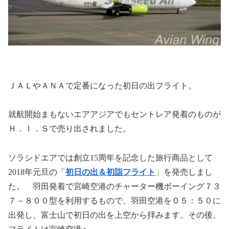
ＪＡＬやＡＮＡで定番になった初日の出フライト。
就航開始まもないエアアジアでもセントレア発着のものが
Ｈ．Ｉ．Ｓで売り出されました。
ソラシドエアでは創立
15
周年を記念した旅行商品として
2018
年元旦の「
初日の出＆初詣フライト
」を発売しまし
た。 羽田発着で宮崎空港のチャーター機ボーイング７３
７－８００型を利用するもので、羽田空港を０５：５０に
出発し、富士山で初日の出を上空から拝みます。その後、