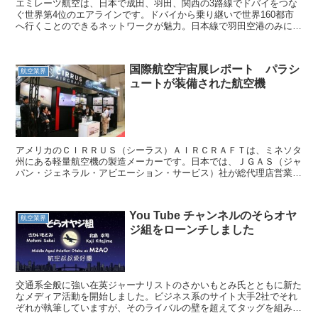
エミレーツ航空は、日本で成田、羽田、関西の3路線でドバイをつな
ぐ世界第4位のエアラインです。ドバイから乗り継いで世界160都市
へ行くことのできるネットワークが魅力。日本線で羽田空港のみに就
航するBoeing777-300ERの新内装機は「ゲ...
国際航空宇宙展レポート パラシ
航空業界
ュートが装備された航空機
アメリカのＣＩＲＲＵＳ（シーラス）ＡＩＲＣＲＡＦＴは、ミネソタ
州にある軽量航空機の製造メーカーです。日本では、ＪＧＡＳ（ジャ
パン・ジェネラル・アビエーション・サービス）社が総代理店営業を
行っています。 この機体の特徴は、パラシュートシステム...
You Tube チャンネルのそらオヤ
航空業界
ジ組をローンチしました
交通系全般に強い在英ジャーナリストのさかいもとみ氏とともに新た
なメディア活動を開始しました。ビジネス系のサイト大手2社でそれ
ぞれが執筆していますが、そのライバルの壁を超えてタッグを組みま