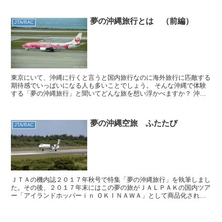
夢の沖縄旅行とは （前編）
JTA/RAC
東京にいて、沖縄に行くと言うと国内旅行なのに海外旅行に匹敵する
期待感でいっぱいになる人も多いことでしょう。 そんな沖縄で体験
する「夢の沖縄旅行」と聞いてどんな旅を想い浮かべますか？ 沖縄
を飛ぶ全てのエアラインに乗ってみる？ どれだけ多くの空...
夢の沖縄空旅 ふたたび
JTA/RAC
ＪＴＡの機内誌２０１７年秋号で特集「夢の沖縄旅行」を執筆しまし
た。その後、２０１７年末にはこの夢の旅がＪＡＬＰＡＫの国内ツア
ー「アイランドホッパーｉｎ ＯＫＩＮＡＷＡ」として商品化されま
した。実際に自分がこの行程を再挑戦できるとは思っておら...