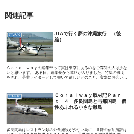
関連記事
JTAで行く夢の沖縄旅行 （後
JTA/RAC
編）
Ｃｏｒａｌｗａｙの編集部って実は東京にあるのをご存知の人は少な
いと思います。 ある日、編集長から連絡が入りました。特集の説明
をされ、是非ライターとして書いて欲しいとのこと。実際にお会いし
て、有り難いお申し出に二つ返事で承諾しました。 ＪＴＡ...
Ｃｏｒａｌｗａｙ取材記Ｐａｒ
JTA/RAC
ｔ ４ 多良間島と与那国島 個
性あふれる小さな離島
多良間島はレストラン類の外食施設が少ない為に、６軒の宿泊施設は