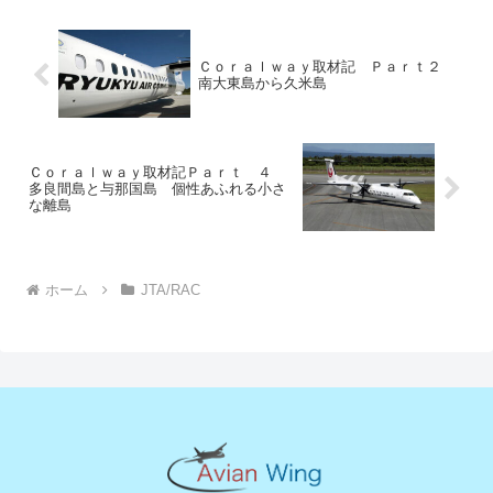
Ｃｏｒａｌｗａｙ取材記 Ｐａｒｔ２
南大東島から久米島
Ｃｏｒａｌｗａｙ取材記Ｐａｒｔ ４
多良間島と与那国島 個性あふれる小さ
な離島
ホーム
JTA/RAC