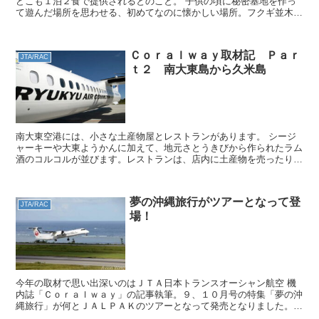
どこも１泊２食で提供されるとのこと。 子供の頃に秘密基地を作っ
て遊んだ場所を思わせる、初めてなのに懐かしい場所。フクギ並木を
探して歩きます。日陰を探して歩かないと、干からびてしま...
Ｃｏｒａｌｗａｙ取材記 Ｐａｒ
JTA/RAC
ｔ２ 南大東島から久米島
南大東空港には、小さな土産物屋とレストランがあります。 シージ
ャーキーや大東ようかんに加えて、地元さとうきびから作られたラム
酒のコルコルが並びます。レストランは、店内に土産物を売ったり、
地元学生のモンゴル研修の写真が展示されたりと、島民の憩...
夢の沖縄旅行がツアーとなって登
JTA/RAC
場！
今年の取材で思い出深いのはＪＴＡ日本トランスオーシャン航空 機
内誌「Ｃｏｒａｌｗａｙ」の記事執筆。９、１０月号の特集「夢の沖
縄旅行」が何とＪＡＬＰＡＫのツアーとなって発売となりました。ツ
アー商品名は「アイランドホッパー ｉｎ ＯＫＩＮＡＷＡ...