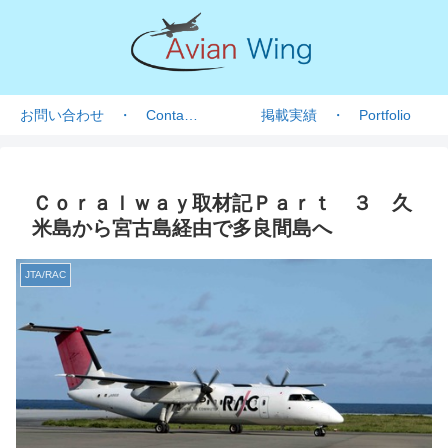
お問い合わせ ・ Contact form
掲載実績 ・ Portfolio
Ｃｏｒａｌｗａｙ取材記Ｐａｒｔ ３ 久
米島から宮古島経由で多良間島へ
JTA/RAC