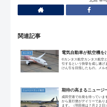
関連記事
電気自動車が航空機を
カンタス
©カンタス航空カンタス航空
引するという快挙を成し遂げ
けん引を目指したもの。メルボ
期待の高まるニュージ
ニュージーランド航空
成田空港で出発を待っていま
から直行便がデイリーであり
ます。（羽田発は７月２２日）