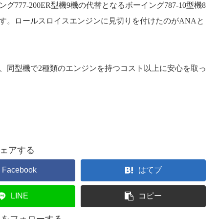
ング
777-200ER
型機
9
機の代替となるボーイング
787-10
型機
8
す。ロールスロイスエンジンに見切りを付けたのが
ANA
と
、同型機で
2
種類のエンジンを持つコスト以上に安心を取っ
ェアする
Facebook
はてブ
LINE
コピー
司をフォローする