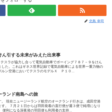
北島 幸司
けん引する未来がみえた出来事
とテスラが協力し合って電気自動車でボーイング７８７－９をけん
ました。これはギネス世界記録で電気自動車による世界一重力物の
ルン空港においてテスラのモデルＸ Ｐ１０...
ーランド南島への旅
す。 現在ニュージーランド航空のオークランド行きは、成田空港
ます。 ７月２１日からは羽田発着の直行便が週３便で純増になり
 便利になる深夜発の羽田便も利用者の支持...