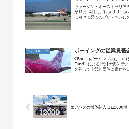
ヴァージン・オーストラリアのBo
が11月14日にプレスリリー
に向けて発地のブリスベンにお
ボーイングの従業員基
ニュースリリース
©Boeingボーイング社はこのほど、
Fund）による特別塗装を行い
を募って非営利団体に寄付を..
エアバスの機体納入は12,000