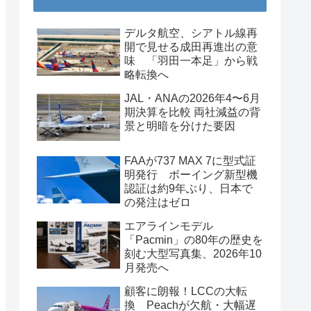
デルタ航空、シアトル線再
開で見せる成田再進出の意
味 「羽田一本足」から戦
略転換へ
JAL・ANAの2026年4〜6月
期決算を比較 両社減益の背
景と明暗を分けた要因
FAAが737 MAX 7に型式証
明発行 ボーイング新型機
認証は約9年ぶり、日本で
の発注はゼロ
エアラインモデル
「Pacmin」の80年の歴史を
刻む大型写真集、2026年10
月発売へ
顧客に朗報！LCCの大転
換 Peachが欠航・大幅遅