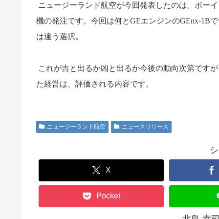
ニュージーランド航空が今回発表したのは、ボーイ
機の発注です。今回は何と
GE
エンジンの
GEnx-1B
で
は違う選択。
これが吉と出るか凶と出るか今後の動向次第ですが
た経営は、評価される内容です。
ニュージーランド航空
ニュースリリース
シ
X
Pocket
北島 幸