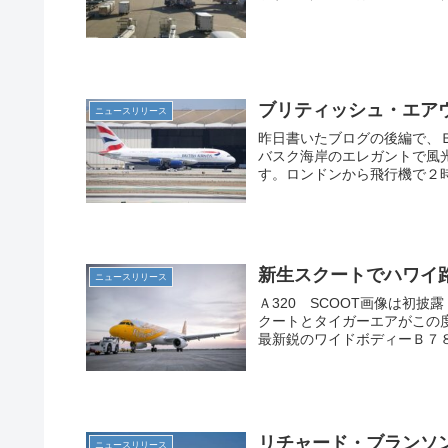
ブリティッシュ・エア
ニュースリリース
昨日書いたブログの後編で、Ｂ
バスク海岸のエレガントで風
す。ロンドンから飛行機で２時
新生スクートでハワイ
ニュースリリース
Ａ320 SCOOT画像は初披
クートとタイガーエアがこの
最新鋭のワイドボディーＢ７８
リチャード・ブランソ
ニュースリリース