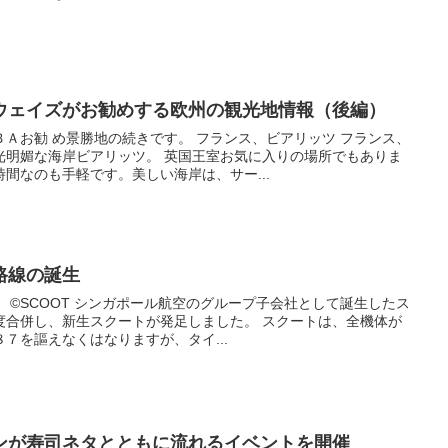
ウェイズがお勧めする欧州の観光地情報（後編）
Ａお勧 め景勝地の続きです。 フランス、ビアリッツ フランス、
光明媚な海岸ビアリッツ。 英国王室お気に入りの場所でもありま
間なのも手軽です。美しい海岸は、サー...
路線の誕生
露 ©SCOOT シンガポール航空のグループ子会社として誕生したス
度合併し、新生スクートが発足しました。 スクートは、全機体が
７を謳えなくはなりますが、タイ...
ンが寿司ネタとともに流れるイベントを開催