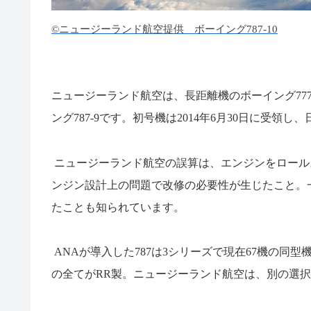
©ニュージーランド航空提供 ボーイング787-10
ニュージーランド航空は、長距離機のボーイング
77
ング
787-9
です。初号機は
2014
年
6
月
30
日に受領し、
ニュージーランド航空の誤算は、エンジンをロール
ンジン設計上の問題で改修の必要性が生じたこと。
たことも知られています。
ANA
が導入した
787
は
3
シリーズで現在
67
機の同型
の全てが
RR
製。ニュージーランド航空は、別の選択