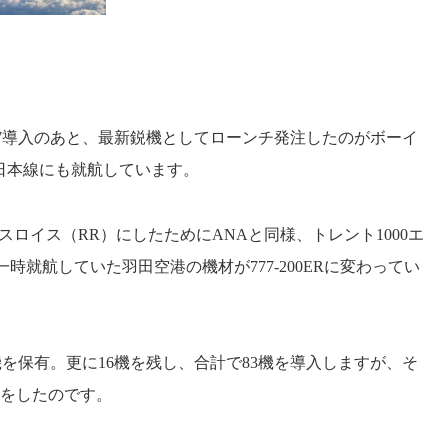
7
導入のあと、最新鋭機としてローンチ発注したのがボーイ
日本線にも就航しています。
スロイス（
RR
）にしたために
ANA
と同様、トレント
1000
エ
一時就航していた羽田空港の機材が
777-200ER
に変わってい
機を保有。更に
16
機を残し、合計で
83
機を導入しますが、そ
をしたのです。