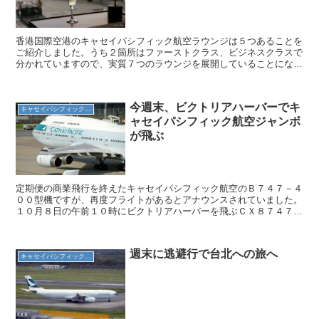
香港国際空港のキャセイパシフィック航空ラウンジは５つあることを
ご紹介しました。うち２箇所はファーストクラス、ビジネスクラスで
分かれていますので、実質７つのラウンジを展開していることになり
ます。 今回、体験した「ザ・ウィング」ビジネスクラスラ...
今週末、ビクトリアハーバーでキ
キャセイパシフィック航空
ャセイパシフィック航空ジャンボ
が飛ぶ
定期便の商業飛行を終えたキャセイパシフィック航空のＢ７４７－４
００型機ですが、再度フライトがあるとアナウンスされていました。
１０月８日の午前１０時にビクトリアハーバーを飛ぶＣＸ８７４７便
です。 名付けて、「Ｖｉｃｔｏｒａ Ｈａｒｂｏｕｒ ...
週末に逃避行で台北への旅へ
キャセイパシフィック航空