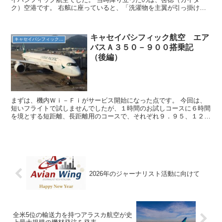
ク）空港です。 右舷に座っていると、「洗濯物を主翼が引っ掛けて
いきそうな気分」と言われた迫力の着陸を思い浮かべることが...
キャセイパシフィック航空 エア
キャセイパシフィック航空
バスＡ３５０－９００搭乗記
（後編）
まずは、機内Ｗｉ－Ｆｉがサービス開始になった点です。 今回は、
短いフライトで試しませんでしたが、１時間のお試しコースに６時間
を境とする短距離、長距離用のコースで、それぞれ９．９５、１２．
９５、１４．９５ＵＳドルとなっていました。 シートピッ...
2026年のジャーナリスト活動に向けて
全米5位の輸送力を持つアラスカ航空が史