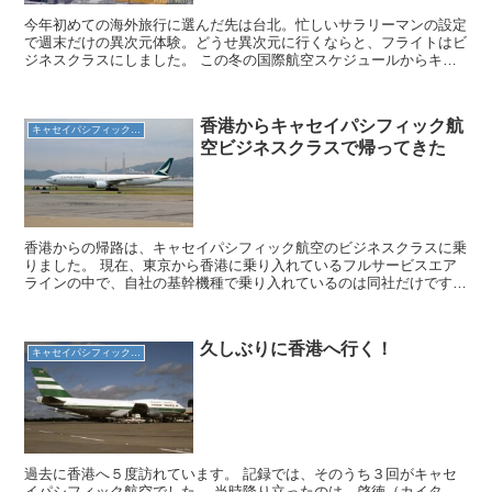
今年初めての海外旅行に選んだ先は台北。忙しいサラリーマンの設定
で週末だけの異次元体験。どうせ異次元に行くならと、フライトはビ
ジネスクラスにしました。 この冬の国際航空スケジュールからキャ
セイパシフィック航空が毎日２往復を成田から台北桃園国際...
香港からキャセイパシフィック航
キャセイパシフィック航空
空ビジネスクラスで帰ってきた
香港からの帰路は、キャセイパシフィック航空のビジネスクラスに乗
りました。 現在、東京から香港に乗り入れているフルサービスエア
ラインの中で、自社の基幹機種で乗り入れているのは同社だけです。
ボーイング７７７－３００ＥＲは長距離路線でゆったりと...
久しぶりに香港へ行く！
キャセイパシフィック航空
過去に香港へ５度訪れています。 記録では、そのうち３回がキャセ
イパシフィック航空でした。 当時降り立ったのは、啓徳（カイタ