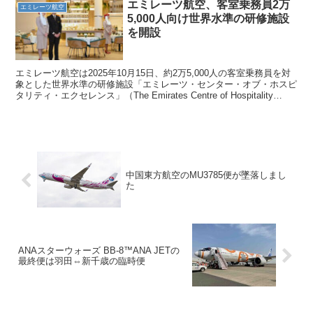
エミレーツ航空、客室乗務員2万
エミレーツ航空
5,000人向け世界水準の研修施設
を開設
エミレーツ航空は2025年10月15日、約2万5,000人の客室乗務員を対
象とした世界水準の研修施設「エミレーツ・センター・オブ・ホスピ
タリティ・エクセレンス」（The Emirates Centre of Hospitality
Exce...
中国東方航空のMU3785便が墜落しまし
た
ANAスターウォーズ BB-8™ANA JETの
最終便は羽田⇔新千歳の臨時便