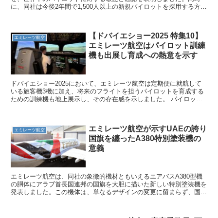
に、同社は今後2年間で1,500人以上の新規パイロットを採用する方針
を改めて発表しました。 これは、世界的な航空需...
【ドバイエショー2025 特集10】
エミレーツ航空
エミレーツ航空はパイロット訓練
機も出展し育成への熱意を示す
ドバイエショー2025において、エミレーツ航空は定期便に就航して
いる旅客機3機に加え、将来のフライトを担うパイロットを育成する
ための訓練機も地上展示し、その存在感を示しました。 パイロット
訓練を支える二つの機体 展示された訓練機は、エミレー...
エミレーツ航空が示すUAEの誇り
エミレーツ航空
国旗を纏ったA380特別塗装機の
意義
エミレーツ航空は、同社の象徴的機材ともいえるエアバスA380型機
の胴体にアラブ首長国連邦の国旗を大胆に描いた新しい特別塗装機を
発表しました。この機体は、単なるデザインの変更に留まらず、国家
の団結と未来への野心を世界に発信する動く広告塔として...