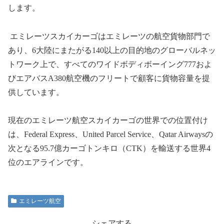
します。
エミレーツスカイカーゴはエミレーツの航空貨物部門で
あり、
6
大陸にまたがる
140
以上の目的地のグローバルネッ
トワーク上で、すべてのワイドボディボーイング
777
およ
びエアバス
A380
航空機のフリートで顧客に貨物容量を提
供しています。
現在のエミレーツ航空スカイカーゴの世界での位置付け
は、
Federal Express
、
United Parcel Service
、
Qatar Airways
の
次となる
95.7
億カーゴトンキロ（
CTK）を輸送する世界4
位のエアラインです。
エミレーツ航空
シェアする