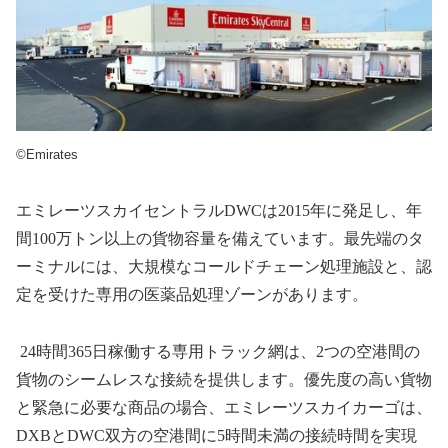
©Emirates
エミレーツスカイセントラル
DWC
は
2015
年に発足し、年
間
100
万トン以上の貨物容量を備えています。最先端のタ
ーミナルには、大規模なコールドチェーン処理施設と、認
定を受けた専用の医薬品処理ゾーンがあります。
24
時間
365
日稼働する専用トラック網は、
2
つの空港間の
貨物のシームレスな接続を提供します。優先度の高い貨物
と緊急に必要な商品の場合、エミレーツスカイカーゴは、
DXB
と
DWC
双方の空港間に
5
時間未満の接続時間を実現