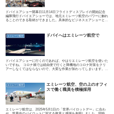
ドバイエアショー開幕日11月14日フライトディスプレイの開始記念
編隊飛行ドバイエアショーでは、地元エミレーツ航空のパワーに触れ
ることのできる取材ができました。具体的なビジネスエアショーとし
て機材発注を注目していましたが、新規機材はBoein...
ドバイへはエミレーツ航空で
エミレーツ航空
ドバイエアショーに行くのであれば、やはりエミレーツ航空を使いた
いですね。 コロナ禍では経由便で行くと降機地のコロナ対策をクリ
アーしなくてはならないので、大変な作業が加わってしまいます。直
行便の魅力は大きいものがあります。 エミレーツ航空はド...
エミレーツ航空、空の上のオフィ
エミレーツ航空
スで働く職員を積極採用
エミレーツ航空は、2025年5月1日の「世界パイロットデー」に合わ
せ、世界中のパイロットに対する敬意と感謝を表明しました。同時