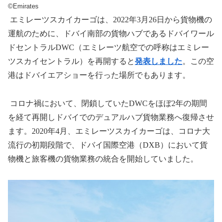
©Emirates
エミレーツスカイカーゴは、
2022
年
3
月
26
日から貨物機の
運航のために、ドバイ南部の貨物ハブであるドバイワール
ドセントラル
DWC
（エミレーツ航空での呼称はエミレー
ツスカイセントラル）を再開すると
発表しました
。
この空
港はドバイエアショーを行った場所でもあります。
コロナ禍において、閉鎖していた
DWC
をほぼ
2
年の期間
を経て再開しドバイでのデュアルハブ貨物業務へ復帰させ
ます。
2020
年
4
月、エミレーツスカイカーゴは、コロナ大
流行の初期段階で、ドバイ国際空港（
DXB
）において貨
物機と旅客機の貨物業務の統合を開始していました。