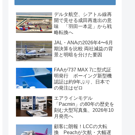
デルタ航空、シアトル線再
開で見せる成田再進出の意
味 「羽田一本足」から戦
略転換へ
JAL・ANAの2026年4〜6月
期決算を比較 両社減益の背
景と明暗を分けた要因
FAAが737 MAX 7に型式証
明発行 ボーイング新型機
認証は約9年ぶり、日本で
の発注はゼロ
エアラインモデル
「Pacmin」の80年の歴史を
刻む大型写真集、2026年10
月発売へ
顧客に朗報！LCCの大転
換 Peachが欠航・大幅遅