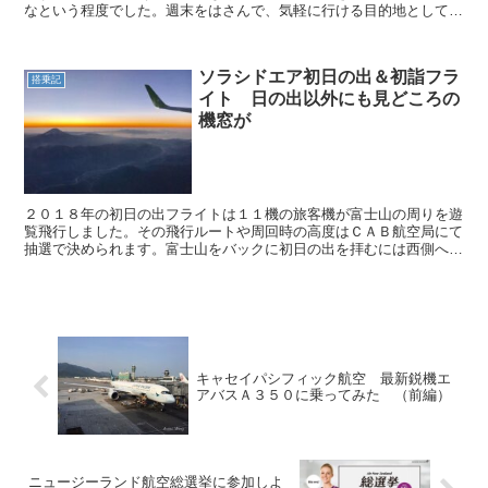
なという程度でした。週末をはさんで、気軽に行ける目的地として高
雄を選びました。初めて搭乗するタイガーエア台湾。チャイ...
ソラシドエア初日の出＆初詣フラ
搭乗記
イト 日の出以外にも見どころの
機窓が
２０１８年の初日の出フライトは１１機の旅客機が富士山の周りを遊
覧飛行しました。その飛行ルートや周回時の高度はＣＡＢ航空局にて
抽選で決められます。富士山をバックに初日の出を拝むには西側へ行
かねばならず、その場所取りも各社の工夫のしどころです。...
キャセイパシフィック航空 最新鋭機エ
アバスＡ３５０に乗ってみた （前編）
ニュージーランド航空総選挙に参加しよ