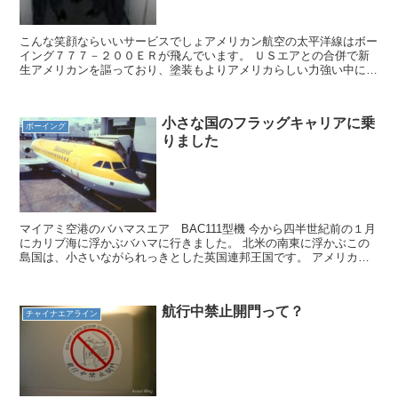
こんな笑顔ならいいサービスでしょアメリカン航空の太平洋線はボー
イング７７７－２００ＥＲが飛んでいます。 ＵＳエアとの合併で新
生アメリカンを謳っており、塗装もよりアメリカらしい力強い中にも
色使いの素晴らしいものに変わっていました。旧塗装は長い...
小さな国のフラッグキャリアに乗
ボーイング
りました
マイアミ空港のバハマスエア BAC111型機 今から四半世紀前の１月
にカリブ海に浮かぶバハマに行きました。 北米の南東に浮かぶこの
島国は、小さいながられっきとした英国連邦王国です。 アメリカを
周遊する旅の途中でした。 目的地マイアミに行く前...
航行中禁止開門って？
チャイナエアライン