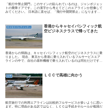
「航行中禁止開門」このサインの貼られているのは、ジャンボジェッ
トの乗降ドアです。この漢字から考えてどこのエアラインか想像して
みてください。 日本語に直せば、「飛行中開閉禁止」になります。
勿論のこと、日本の航空機ではこのようなサインはありま...
香港からキャセイパシフィック航
キャセイパシフィック航空
空ビジネスクラスで帰ってきた
香港からの帰路は、キャセイパシフィック航空のビジネスクラスに乗
りました。 現在、東京から香港に乗り入れているフルサービスエア
ラインの中で、自社の基幹機種で乗り入れているのは同社だけです。
ボーイング７７７－３００ＥＲは長距離路線でゆったりと...
ＬＣＣで高雄に向かう
台湾
航空旅行での利用エアラインは比較的フルサービスが多いように思い
ます。特に理由がある訳ではなく、ＬＣＣは手続きやルールが複雑だ