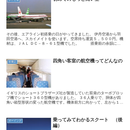
その後、エアライン初搭乗の日がやってきました。 伊丹空港から羽
田空港へ、スカイメイトを使います。空席待ち運賃５，５００円。機
材は、ＪＡＬ ＤＣ－８－６１型機でした。 搭乗前の余韻に浸
る間もなく、出発間際になってようやく呼び出しがあり、ボ...
四角い客室の航空機ってどんなの
搭乗記
イギリスのショートブラザーズ社が製造していた双発のターボプロッ
プ機でショート３６０型機がありました。 ３６人乗りで、胴体が四
角い箱型形状の変った航空機です。機体前方に向かって、左から１－
２の３列シートが１２列とこじんまりしています。最後尾の...
乗ってみてわかるスクート （後
ボーイング
編）