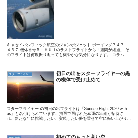
キャセイパシフィック航空のジャンボジェット ボーイング７４７－
４６７ 機体番号Ｂ－ＨＵＪのラストフライトから１週間が経過。 そ
のフライトは何度振り返っても爽やかな気分になります。 コラムの
容量で掲載できなかったエピソードを取り上げます。 羽...
初日の出をスターフライヤーの黒
スターフライヤー
の機体で受け止めて
スターフライヤー の初日の出フライトは「Sunrise Flight 2020 with
us」と名付けられています。抽選で選ばれた幸運の35組が招待さ
れ、新たな年に挑戦したい、実現したい夢を乗せて空に舞い上がりま
した。羽田空港第一ターミナ...
初めてのもっと高い空
伊丹空港