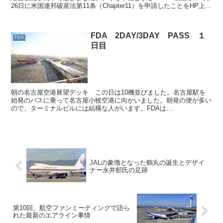
26日に米国連邦破産法第11条（Chapter11）を申請したことをHP上で
発表しました。また、同時に再生...
FDA 2DAY/3DAY PASS １
FDA
日目
朝の名古屋空港展望デッキ この日は10機並びました。名古屋駅を
始発のバスに乗って名古屋小牧空港に向かいました。朝発の便が多い
ので、ターミナルビルには結構な人がいます。FDAは
1PNR（Passenger name record)で4区間まで...
JALの象徴となった鶴丸の誕生とデザイ
ナー永井郁氏の足跡
第10回、航空ファンミーティングで語ら
れた最新のエアライン事情