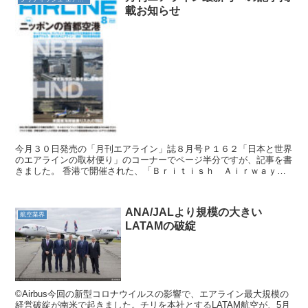
載お知らせ
今月３０日発売の「月刊エアライン」誌８月号Ｐ１６２「日本と世界
のエアラインの取材便り」のコーナーでページ半分ですが、記事を書
きました。 香港で開催された、「Ｂｒｉｔｉｓｈ Ａｉｒｗａｙｓ
香港就航８０周年記念展」を取材したものです。 デハビラ...
ANA/JALより規模の大きい
航空業界
LATAMの破綻
©Airbus今回の新型コロナウイルスの影響で、エアライン最大規模の
経営破綻が南米で起きました。チリを本社とするLATAM航空が、5月