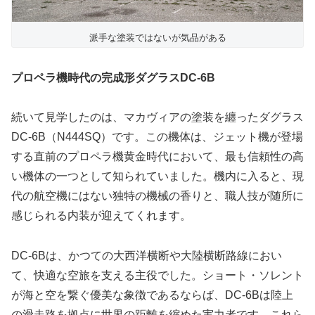
派手な塗装ではないが気品がある
プロペラ機時代の完成形ダグラスDC-6B
続いて見学したのは、マカヴィアの塗装を纏ったダグラス
DC-6B（N444SQ）です。この機体は、ジェット機が登場
する直前のプロペラ機黄金時代において、最も信頼性の高
い機体の一つとして知られていました。機内に入ると、現
代の航空機にはない独特の機械の香りと、職人技が随所に
感じられる内装が迎えてくれます。
DC-6Bは、かつての大西洋横断や大陸横断路線におい
て、快適な空旅を支える主役でした。ショート・ソレント
が海と空を繋ぐ優美な象徴であるならば、DC-6Bは陸上
の滑走路を拠点に世界の距離を縮めた実力者です。これら