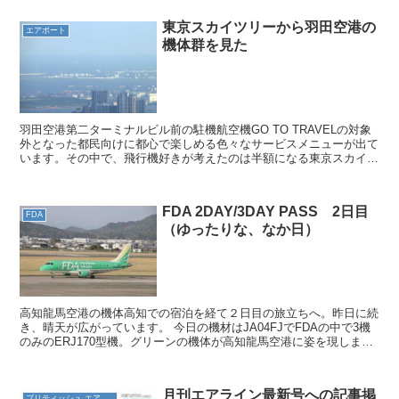
東京スカイツリーから羽田空港の
エアポート
機体群を見た
羽田空港第二ターミナルビル前の駐機航空機GO TO TRAVELの対象
外となった都民向けに都心で楽しめる色々なサービスメニューが出て
います。その中で、飛行機好きが考えたのは半額になる東京スカイツ
リーに行き、コロナ禍で大量の飛行機群が駐機する...
FDA 2DAY/3DAY PASS 2日目
FDA
（ゆったりな、なか日）
高知龍馬空港の機体高知での宿泊を経て２日目の旅立ちへ。昨日に続
き、晴天が広がっています。 今日の機材はJA04FJでFDAの中で3機
のみのERJ170型機。グリーンの機体が高知龍馬空港に姿を現しまし
た。 この機体で名古屋小牧空港経由、青森ま...
月刊エアライン最新号への記事掲
ブリティッシュ エアウェイズ