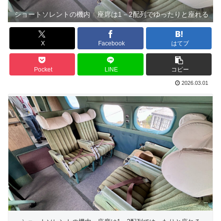
ショートソレントの機内 座席は1－2配列でゆったりと座れる
X
Facebook
はてブ
Pocket
LINE
コピー
2026.03.01