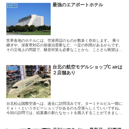
最強のエアポートホテル
ホビー
世界各地のホテルには、空港周辺のものが数多く存在します。 乗り
継ぎや、深夜帯対応の前後泊需要など、一定の利用があるからです。
その立地上の問題で、騒音対策も必要なことから、ことさら眺望は重
視されなかったように思われます。 その中で、スポッタ...
台北の航空モデルショップC airは
ホビー
２店舗あり
台北松山国際空港へは、過去に訪問済みです。ターミナルビル一階に
Ｃａｉｒというホビーショップがあるのも空港らしくていいですね。
今回の訪問では、絵葉書の新たなセットを購入することができまし
た。ターミナルビル内の国内線ターミナルへ繋がる通路で営...