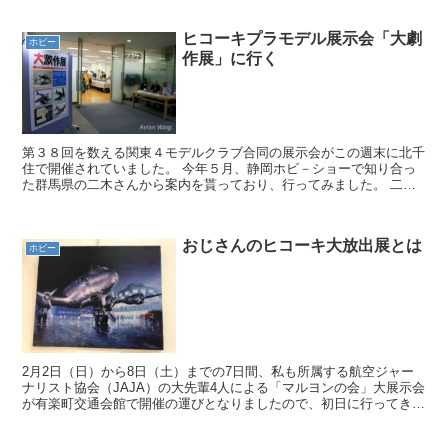
ヒコーキプラモデル展示会「大劇
ホビー
作展」に行く
第３８回を数える関東４モデルクラブ合同の展示会がこの週末に北千
住で開催されていました。 今年５月、静岡ホビ－ショーで知り合っ
た群馬県の二木さんから案内を貰っており、行ってみました。 二木
さんの所属する「ストール」は名前の由来がゆるくて楽しい...
おじさんのヒコーキ大放出展とは
ホビー
2月2日（日）から8日（土）までの7日間、私も所属する航空ジャー
ナリスト協会（JAJA）の大先輩4人による「マルヨンの会」大展示会
が有楽町交通会館で開催の運びとなりましたので、初日に行ってきま
した。マルヨンとは知る人ぞ知る「ロッキードF10...