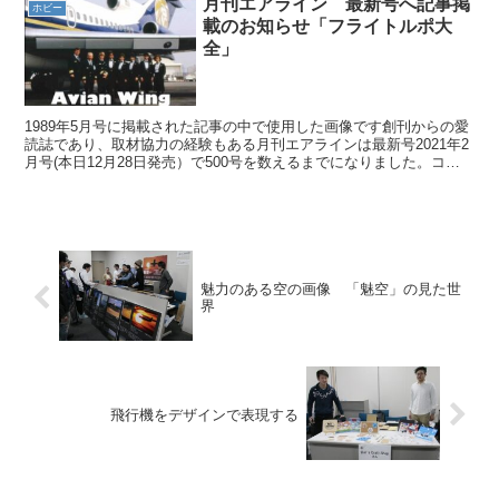
月刊エアライン 最新号へ記事掲
ホビー
載のお知らせ「フライトルポ大
全」
1989年5月号に掲載された記事の中で使用した画像です創刊からの愛
読誌であり、取材協力の経験もある月刊エアラインは最新号2021年2
月号(本日12月28日発売）で500号を数えるまでになりました。コロ
ナ禍でフライト取材が思うようにならない今...
魅力のある空の画像 「魅空」の見た世
界
飛行機をデザインで表現する