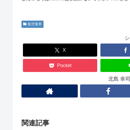
航空業界
シ
X
Pocket
北島 幸
関連記事