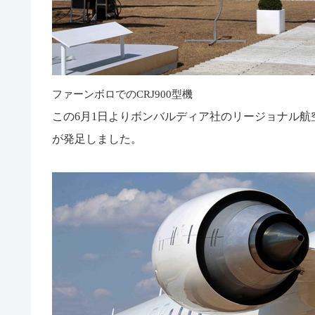
ファーンボロでのCRJ900型機
この
6
月
1
日よりボンバルディア社のリージョナル航
が発足しました。