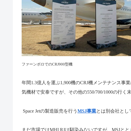
ファーンボロでのCRJ900型機
年間
1.3
億人を運ぶ
1,900
機の
CRJ
機メンテナンス事業
気機材で安泰ですが、その他の
550/700/1000
の行く
Space Jet
の製造販売を行う
MSJ事業
とは別会社とし
まだ市場では
MHI RJ
は馴染みないですが、
MSJ
とと