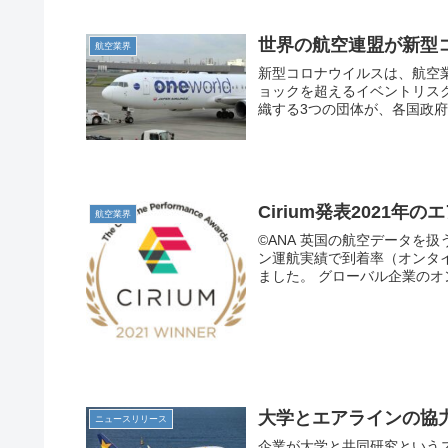
世界の航空連盟が新型
航空業界
新型コロナウイルスは、航空業
ョックを超えるイベントリス
織する3つの団体が、各国政府
Cirium発表2021
航空業界
©ANA 英国の航空データを扱
ン運航実績で到着率（オンタイ
ました。 グローバル企業のオン
大学とエアラインの協
ニュースリリース
企業が大学と共同研究という