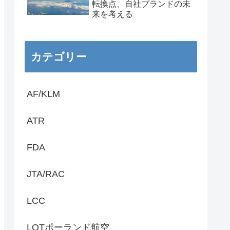
転換点、自社ブランドの未
来を考える
カテゴリー
AF/KLM
ATR
FDA
JTA/RAC
LCC
LOTポーランド航空