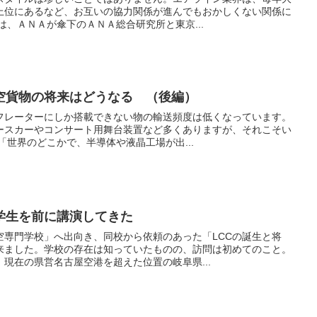
上位にあるなど、お互いの協力関係が進んでもおかしくない関係に
は、ＡＮＡが傘下のＡＮＡ総合研究所と東京...
空貨物の将来はどうなる （後編）
フレーターにしか搭載できない物の輸送頻度は低くなっています。
ースカーやコンサート用舞台装置など多くありますが、それこそい
「世界のどこかで、半導体や液晶工場が出...
学生を前に講演してきた
空専門学校」へ出向き、同校から依頼のあった「LCCの誕生と将
来ました。学校の存在は知っていたものの、訪問は初めてのこと。
現在の県営名古屋空港を超えた位置の岐阜県...