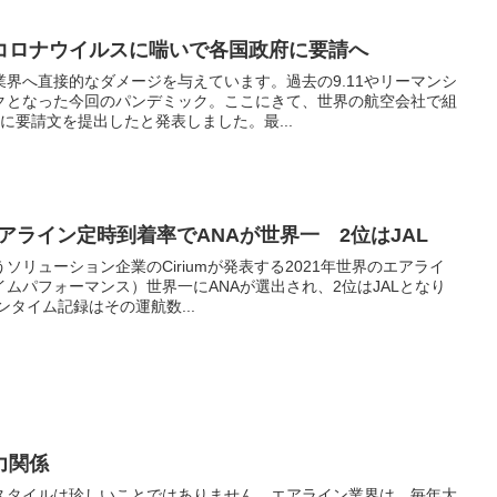
コロナウイルスに喘いで各国政府に要請へ
界へ直接的なダメージを与えています。過去の9.11やリーマンシ
クとなった今回のパンデミック。ここにきて、世界の航空会社で組
に要請文を提出したと発表しました。最...
年のエアライン定時到着率でANAが世界一 2位はJAL
うソリューション企業のCiriumが発表する2021年世界のエアライ
ムパフォーマンス）世界一にANAが選出され、2位はJALとなり
タイム記録はその運航数...
力関係
スタイルは珍しいことではありません。エアライン業界は、毎年大