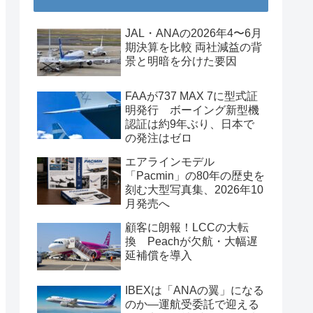
JAL・ANAの2026年4〜6月
期決算を比較 両社減益の背
景と明暗を分けた要因
FAAが737 MAX 7に型式証
明発行 ボーイング新型機
認証は約9年ぶり、日本で
の発注はゼロ
エアラインモデル
「Pacmin」の80年の歴史を
刻む大型写真集、2026年10
月発売へ
顧客に朗報！LCCの大転
換 Peachが欠航・大幅遅
延補償を導入
IBEXは「ANAの翼」になる
のか―運航受委託で迎える