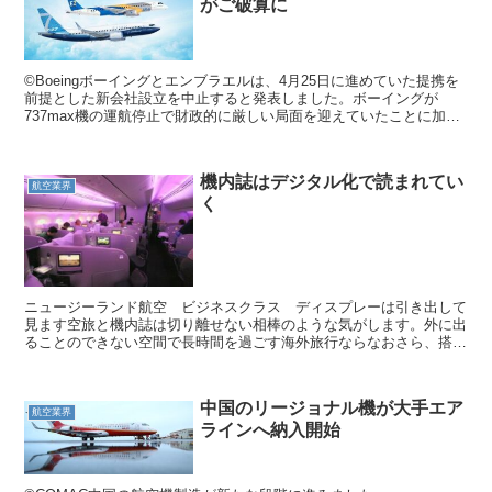
がご破算に
©Boeingボーイングとエンブラエルは、4月25日に進めていた提携を
前提とした新会社設立を中止すると発表しました。ボーイングが
737max機の運航停止で財政的に厳しい局面を迎えていたことに加
え、新型コロナウイルスの影響で世界中の顧客の航空...
機内誌はデジタル化で読まれてい
航空業界
く
ニュージーランド航空 ビジネスクラス ディスプレーは引き出して
見ます空旅と機内誌は切り離せない相棒のような気がします。外に出
ることのできない空間で長時間を過ごす海外旅行ならなおさら、搭乗
客の関心が向かって格好の宣伝になります。 キャセイパシ...
中国のリージョナル機が大手エア
航空業界
ラインへ納入開始