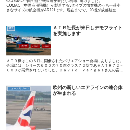
©COMAC中国の航空機製造が新たな段階に進みました。
COMAC（中国商用飛機）が製造する3タイプの旅客機のうち一番小
さなサイズの航空機がARJ21です。現在までで、20機が成都航空で
定期路線に投入されています。5月27日には中国三大航空会...
ＡＴＲ社長が来日しデモフライト
ATR
を実施します
ＡＴＲ機はこの６月に開催されたパリエアショー会場にありました。
会場には、シリーズ６００の７０席クラス７２型であるＡＴＲ７２－
６００が展示されていました。Ｄａｖｉｄ Ｖａｒｇａｓさんの案内
でじっくりと機内見学を行い、展示機らしく３種のシート...
欧州の新しいエアラインの連合体
ニュースリリース
が生まれる