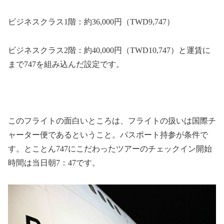
ビジネスクラス
1
階：約
36,000
円（
TWD9,747
）
ビジネスクラス
2
階：約
40,000
円（
TWD10,747
）と運賃に
まで
747
を組み込んだ設定です。
このフライトの面白いところは、フライトの扱いは国際チ
ャーター便であるということ。パスポート持参が条件で
す。とことん747にこだわったツアーのチェックイン開始
時間は当日朝7：47です。