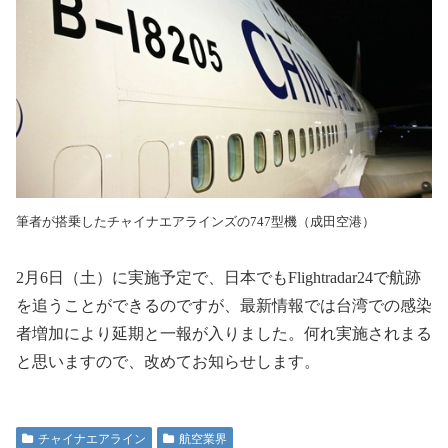
筆者が搭乗したチャイナエアラインズの747型機（成田空港）
2
月
6
日（土）に実施予定で、日本でも
Flightradar24
で航跡
を追うことができるのですが、最新情報では台湾での感染
者増加により延期と一報が入りました。何れ実施されまる
と思いますので、改めてお知らせします。
チャイナエアライン
航空業界