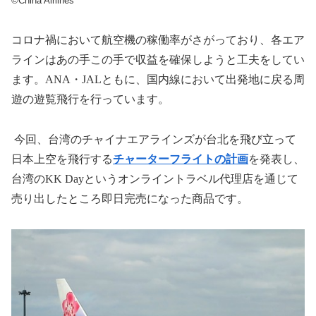
©China Airlines
コロナ禍において航空機の稼働率がさがっており、各エア
ラインはあの手この手で収益を確保しようと工夫をしてい
ます。
ANA
・
JAL
ともに、国内線において出発地に戻る周
遊の遊覧飛行を行っています。
今回、台湾のチャイナエアラインズが台北を飛び立って
日本上空を飛行する
チャーターフライトの計画
を発表し、
台湾の
KK Day
というオンライントラベル代理店を通じて
売り出したところ即日完売になった商品です。