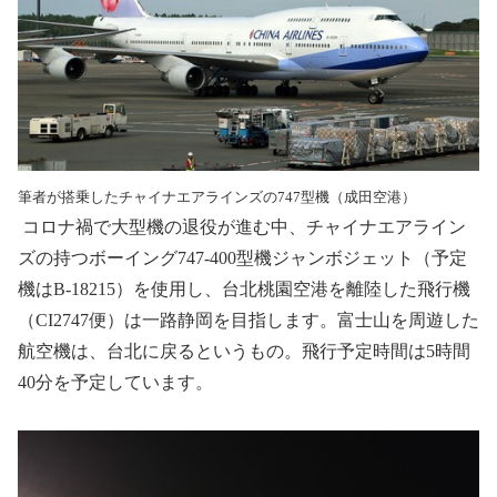
筆者が搭乗したチャイナエアラインズの747型機（成田空港）
コロナ禍で大型機の退役が進む中、チャイナエアライン
ズの持つボーイング
747-400
型機ジャンボジェット（予定
機は
B-18215
）を使用し、台北桃園空港を離陸した飛行機
（
CI2747
便）は一路静岡を目指します。富士山を周遊した
航空機は、台北に戻るというもの。飛行予定時間は
5
時間
40
分を予定しています。