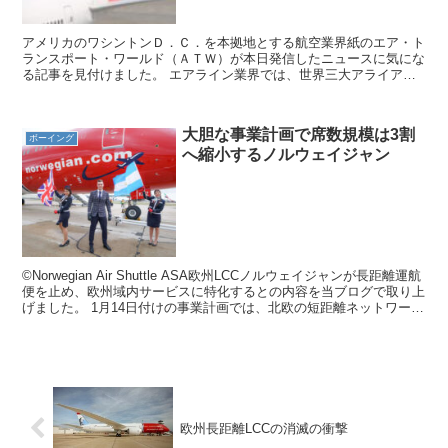
アメリカのワシントンＤ．Ｃ．を本拠地とする航空業界紙のエア・ト
ランスポート・ワールド（ＡＴＷ）が本日発信したニュースに気にな
る記事を見付けました。 エアライン業界では、世界三大アライアン
スが有名です。 どのアライアンスも世界をつなぐ規模で主...
大胆な事業計画で席数規模は3割
ボーイング
へ縮小するノルウェイジャン
©Norwegian Air Shuttle ASA欧州LCCノルウェイジャンが長距離運航
便を止め、欧州域内サービスに特化するとの内容を当ブログで取り上
げました。 1月14日付けの事業計画では、北欧の短距離ネットワーク
に集中するというビジネ...
欧州長距離LCCの消滅の衝撃