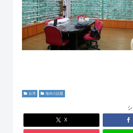
台湾
海外の話題
シ
X