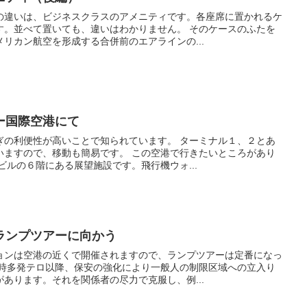
の違いは、ビジネスクラスのアメニティです。各座席に置かれるケ
す。並べて置いても、違いはわかりません。 そのケースのふたを
リカン航空を形成する合併前のエアラインの...
ー国際空港にて
ぎの利便性が高いことで知られています。 ターミナル１、２とあ
いますので、移動も簡易です。 この空港で行きたいところがあり
ビルの６階にある展望施設です。飛行機ウォ...
ランプツアーに向かう
ョンは空港の近くで開催されますので、ランプツアーは定番になっ
同時多発テロ以降、保安の強化により一般人の制限区域への立入り
あります。それを関係者の尽力で克服し、例...