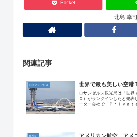
Pocket
北島 幸
関連記事
世界で最も美しい空港
ロスアンゼルス
ロサンゼルス観光局は「世界
Ｘ）がランクインしたと発表
ーター会社で「Ｐｒｉｖａｔｅ
アメリカン航空 アメ
搭乗記