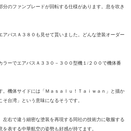
部分のファンブレードが回転する仕様があります。息を吹き
エアバスＡ３８０も見せて貰いました。どんな塗装オーダー
カラーでエアバスＡ３３０－３００型機１
/
２００で機体番
す。機体サイドには「Ｍａｓａｌｕ！Ｔａｉｗａｎ」と描か
こそ台湾」という意味になるそうです。
。左右で違う細密な塗装を再現する同社の技術力に敬服する
意を表する中華航空の姿勢も好感が持てます。