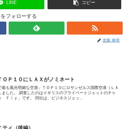
LINE
コピー
司をフォローする
北島 幸司
ＴＯＰ１０にＬＡＸがノミネート
で最も風光明媚な空港」ＴＯＰ１０にロサンゼルス国際空港（ＬＡ
しました。 調査したのはイギリスのプライベートジェットのチャ
 Ｆｌｙ」です。 同社は、ビジネスジェッ...
ニティ（後編）