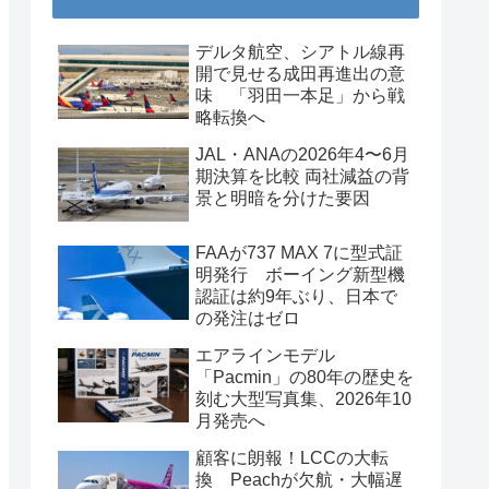
デルタ航空、シアトル線再
開で見せる成田再進出の意
味 「羽田一本足」から戦
略転換へ
JAL・ANAの2026年4〜6月
期決算を比較 両社減益の背
景と明暗を分けた要因
FAAが737 MAX 7に型式証
明発行 ボーイング新型機
認証は約9年ぶり、日本で
の発注はゼロ
エアラインモデル
「Pacmin」の80年の歴史を
刻む大型写真集、2026年10
月発売へ
顧客に朗報！LCCの大転
換 Peachが欠航・大幅遅