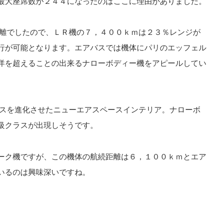
最大座席数が２４４になったのはここに理由がありました。
離でしたので、ＬＲ機の７，４００ｋｍは２３％レンジが
行が可能となります。エアバスでは機体にパリのエッフェル
洋を超えることの出来るナローボディー機をアピールしてい
スを進化させたニューエアスペースインテリア。ナローボ
級クラスが出現しそうです。
ーク機ですが、この機体の航続距離は６，１００ｋｍとエア
いるのは興味深いですね。