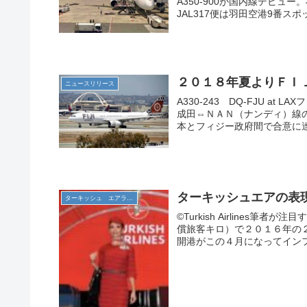
A350-900が国内線デビ
JAL317便は羽田空港9番スポ
２０１８年夏よりＦＩ
ニュースリリース
A330-243 DQ-FJU 
成田⇔ＮＡＮ（ナンディ）線
本とフィジー政府間で合意に達
ターキッシュエアの表
ターキッシュ エアラインズ
©️Turkish Airlin
償旅客キロ）で２０１６年の
開港がこの４月になってインフ