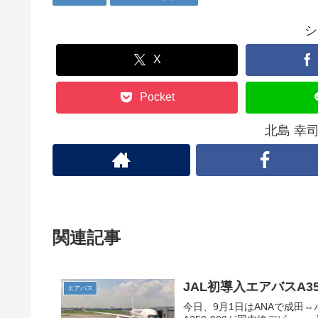
シ
X
Pocket
北島 幸
関連記事
JAL初導入エアバスA3
エアバス
今日、9月1日はANAで成田