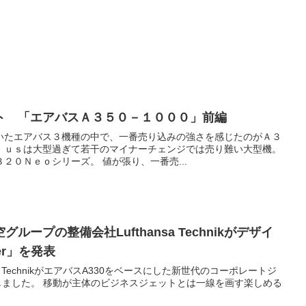
ト 「エアバスＡ３５０－１０００」前編
いたエアバス３機種の中で、一番売り込みの強さを感じたのがＡ３
ｌｕｓは大型過ぎて若干のマイナーチェンジでは売り難い大型機。
２０Ｎｅｏシリーズ。 値が張り、一番売...
ープの整備会社Lufthansa Technikがデザイ
er」を発表
ufthansa TechnikがエアバスA330をベースにした新世代のコーポレートジ
発表しました。 移動が主体のビジネスジェットとは一線を画す楽しめる