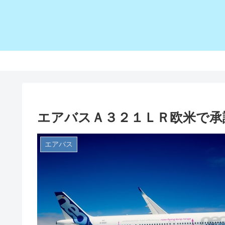
エアバスＡ３２１ＬＲ欧米で承
エアバス