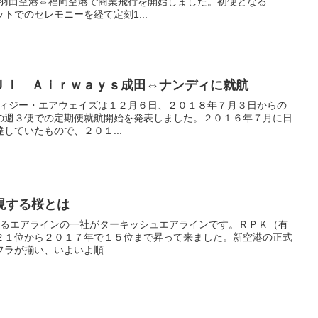
ュー。羽田空港⇔福岡空港で商業飛行を開始しました。初便となる
ットでのセレモニーを経て定刻1...
ＪＩ Ａｉｒｗａｙｓ成田⇔ナンディに就航
at LAXフィジー・エアウェイズは１２月６日、２０１８年７月３日からの
の週３便での定期便就航開始を発表しました。２０１６年７月に日
していたもので、２０１...
現する桜とは
es筆者が注目するエアラインの一社がターキッシュエアラインです。ＲＰＫ（有
２１位から２０１７年で１５位まで昇って来ました。新空港の正式
ラが揃い、いよいよ順...