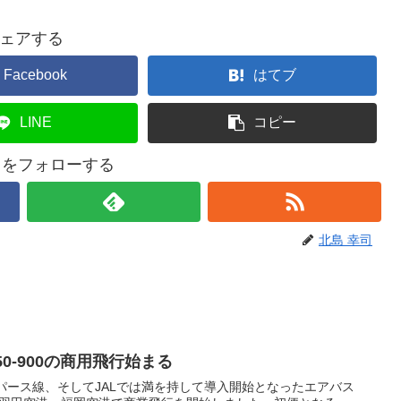
ェアする
Facebook
はてブ
LINE
コピー
司をフォローする
北島 幸司
50-900の商用飛行始まる
⇔パース線、そしてJALでは満を持して導入開始となったエアバス