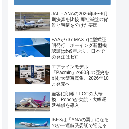
JAL・ANAの2026年4〜6月
期決算を比較 両社減益の背
景と明暗を分けた要因
FAAが737 MAX 7に型式証
明発行 ボーイング新型機
認証は約9年ぶり、日本で
の発注はゼロ
エアラインモデル
「Pacmin」の80年の歴史を
刻む大型写真集、2026年10
月発売へ
顧客に朗報！LCCの大転
換 Peachが欠航・大幅遅
延補償を導入
IBEXは「ANAの翼」になる
のか―運航受委託で迎える