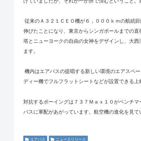
けていましたが、それが一か所で済むということ。
従来のＡ３２１ＣＥＯ機が６，０００ｋｍの航続距
伸びたことになり、東京からシンガポールまでの直
塔とニューヨークの自由の女神をデザインし、大西
ます。
機内はエアバスの提唱する新しい環境のエアスペー
ディー機でフルフラットシートなどが設置できる上
対抗するボーイングは７３７Ｍａｘ１０がベンチマ
バスに軍配があがっています。
航空機の進化を見て
エアバス
ニュースリリース