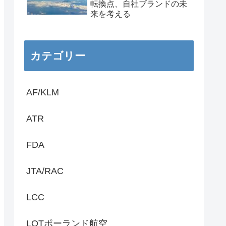
転換点、自社ブランドの未
来を考える
カテゴリー
AF/KLM
ATR
FDA
JTA/RAC
LCC
LOTポーランド航空