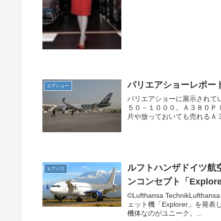
パリエアショーレポー
エアショー
パリエアショーに展示されて
５０－１０００。Ａ３８０Ｐ
片や放っておいても売れるＡ３
ルフトハンザドイツ航空グル
エアバス
ンコンセプト「Explor
©Lufthansa TechnikL
ェット機「Explorer」を
機体なのがユニーク。...