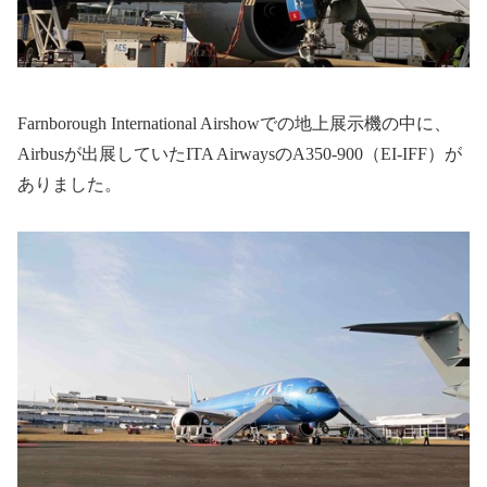
Farnborough International Airshow
での地上展示機の中に、
Airbus
が出展していた
ITA Airways
の
A350-900
（
EI-IFF
）が
ありました。