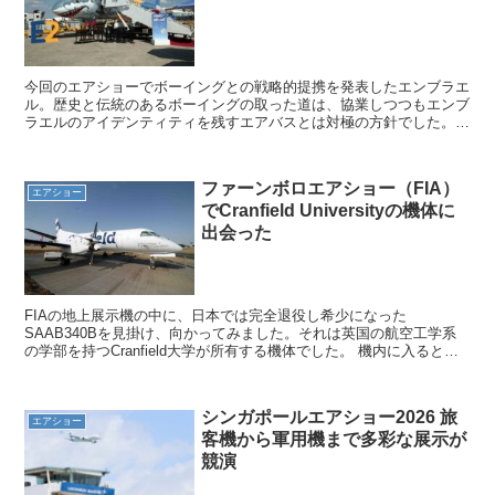
今回のエアショーでボーイングとの戦略的提携を発表したエンブラエ
ル。歴史と伝統のあるボーイングの取った道は、協業しつつもエンブ
ラエルのアイデンティティを残すエアバスとは対極の方針でした。
新型のエンブラエルＥ２ ＪＥＴはＭＲＪと比較されること...
ファーンボロエアショー（FIA）
エアショー
でCranfield Universityの機体に
出会った
FIAの地上展示機の中に、日本では完全退役し希少になった
SAAB340Bを見掛け、向かってみました。それは英国の航空工学系
の学部を持つCranfield大学が所有する機体でした。 機内に入ると日
本人女性がいるではないですか。話を聞くと200...
シンガポールエアショー2026 旅
エアショー
客機から軍用機まで多彩な展示が
競演