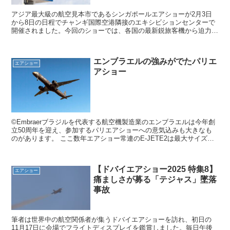
アジア最大級の航空見本市であるシンガポールエアショーが2月3日
から8日の日程でチャンギ国際空港隣接のエキシビションセンターで
開催されました。今回のショーでは、各国の最新鋭旅客機から迫力あ
る軍用機のデモンストレーション、さらにはビジネスジェッ...
エンブラエルの強みがでたパリエ
エアショー
アショー
©Embraerブラジルを代表する航空機製造業のエンブラエルは今年創
立50周年を迎え、参加するパリエアショーへの意気込みも大きなも
のがあります。 ここ数年エアショー常連のE-JETE2は最大サイズの
E195-E2を持ちこみフライトと地上で展...
【ドバイエアショー2025 特集8】
エアショー
痛ましさが募る「テジャス」墜落
事故
筆者は世界中の航空関係者が集うドバイエアショーを訪れ、初日の
11月17日に会場でフライトディスプレイを鑑賞しました。毎日午後