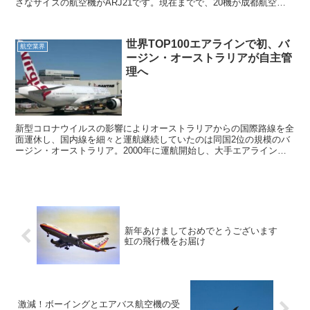
さなサイズの航空機がARJ21です。現在までで、20機が成都航空で
定期路線に投入されています。5月27日には中国三大航空会...
世界TOP100エアラインで初、バ
航空業界
ージン・オーストラリアが自主管
理へ
新型コロナウイルスの影響によりオーストラリアからの国際路線を全
面運休し、国内線を細々と運航継続していたのは同国2位の規模のバ
ージン・オーストラリア。2000年に運航開始し、大手エアラインの
一角にいます。 本日、4月21日付けで同社の自主管理...
新年あけましておめでとうございます
虹の飛行機をお届け
激減！ボーイングとエアバス航空機の受