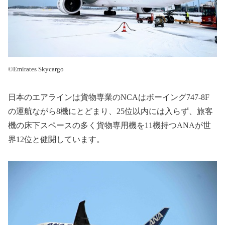
©Emirates Skycargo
日本のエアラインは貨物専業の
NCA
はボーイング
747-8F
の運航ながら
8
機にとどまり、
25
位以内には入らず、旅客
機の床下スペースの多く貨物専用機を
11
機持つ
ANA
が世
界
12
位と健闘しています。