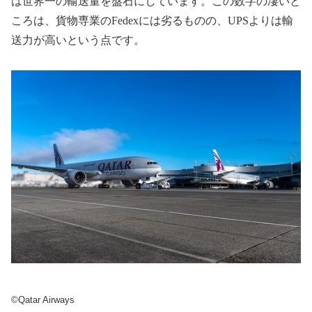
は世界一の輸送量を盤石にしています。この数字の凄いと
ころは、貨物専業の
Fedex
には劣るものの、
UPS
よりは輸
送力が高いという点です。
©Qatar Airways