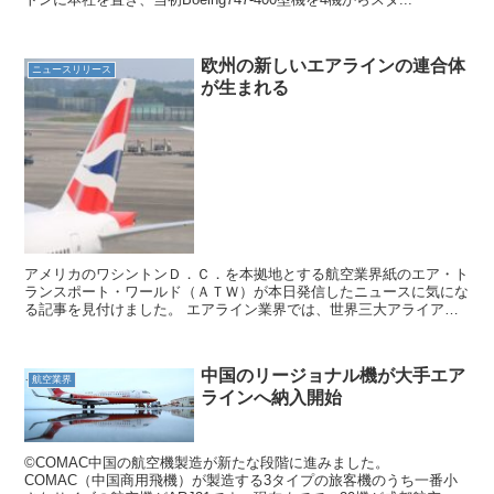
欧州の新しいエアラインの連合体
ニュースリリース
が生まれる
アメリカのワシントンＤ．Ｃ．を本拠地とする航空業界紙のエア・ト
ランスポート・ワールド（ＡＴＷ）が本日発信したニュースに気にな
る記事を見付けました。 エアライン業界では、世界三大アライアン
スが有名です。 どのアライアンスも世界をつなぐ規模で主...
中国のリージョナル機が大手エア
航空業界
ラインへ納入開始
©COMAC中国の航空機製造が新たな段階に進みました。
COMAC（中国商用飛機）が製造する3タイプの旅客機のうち一番小