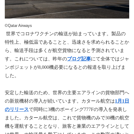
©Qatar Airways
世界でコロナワクチンの輸送が始まっています。製品の
特性上、極低温であることと、迅速さを求められることか
ら、輸送手段は多くが航空貨物になると予測されていま
す。これについては、昨年の
ブログ記事
にて全体ではジャ
ンボジェットが
8,000
機必要になるとの報道を取り上げま
した。
安定した輸送のため、世界の主要エアラインの貨物部門へ
の新規機材の導入が続いています。カタール航空は
1月1日
のリリース
で同時に
3
機のボーイング
777F
の導入を発表し
ました。カタール航空は、これで貨物機のみで
30
機の航空
機を運航することとなり、旅客と兼業のエアラインとして