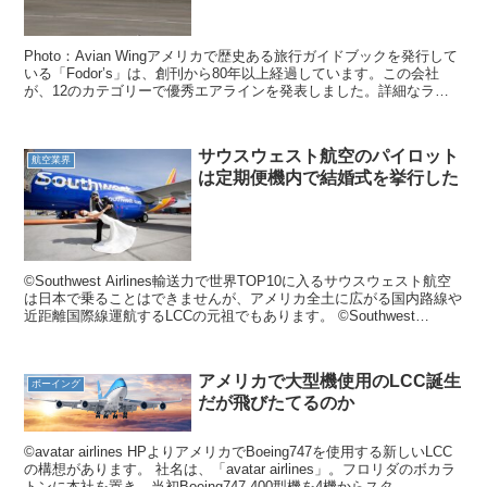
Photo：Avian Wingアメリカで歴史ある旅行ガイドブックを発行して
いる「Fodor’s」は、創刊から80年以上経過しています。この会社
が、12のカテゴリーで優秀エアラインを発表しました。詳細なラン
キングがある訳ではなく、優勝と準優...
サウスウェスト航空のパイロット
航空業界
は定期便機内で結婚式を挙行した
©Southwest Airlines輸送力で世界TOP10に入るサウスウェスト航空
は日本で乗ることはできませんが、アメリカ全土に広がる国内路線や
近距離国際線運航するLCCの元祖でもあります。 ©Southwest
Airlines 同社が...
アメリカで大型機使用のLCC誕生
ボーイング
だが飛びたてるのか
©️avatar airlines HPよりアメリカでBoeing747を使用する新しいLCC
の構想があります。 社名は、「avatar airlines」。フロリダのボカラ
トンに本社を置き、当初Boeing747-400型機を4機からスタ...