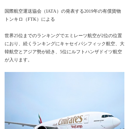
国際航空運送協会（
IATA
）の発表する
2019
年の有償貨物
トンキロ（
FTK
）による
世界
25
位までのランキングでエミレーツ航空が
2
位の位置
におり、続くランキングにキャセイパシフィック航空、大
韓航空とアジア勢が続き、
5
位にルフトハンザドイツ航空
が入ります。